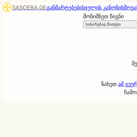
SASOEBA.GE
განმარტებები
სჯულის კანონი
ხმოვა
მონიშნეთ წიგნი
სახარებაჲ მათესი
შ
ნახეთ
ამ გვე
ჩამო