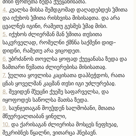
მისი ფრთეთა ზედა ქუეყანისათა.
4
.
კუალსა მისსა შემდგომად დაღადებდეს ჴმითა
და იქუხოს ჴმითა რისხვისა მისისაჲთა. და არა
ცვალნეს იგინი, რამეთუ გესმეს ჴმაჲ მისი.
5
.
იქუხოს ძლიერმან მან ჴმითა თჳსითა
საკჳრველად, რომელნი ქმნნა საქმენი დიდ-
დიდნი, რამეთუ არა ვიცოდეთ.
6
.
უბრძანოს თოვლსა ყოფად ქუეყანასა ზედა და
ზამთარი წჳმათა ძლიერებისა მისისათაჲ.
7
.
ჴელთა ყოვლისა კაცისათა დაჰბეჭდოს, რათა
ცნას ყოველმან კაცმან თჳსი იგი უძლურებაჲ.
8
.
შევიდენ მჴეცნი ქუეშე საფარველსა, და
იყოფოდეს საწოლსა მათსა ზედა.
9
.
საუნჯეთაგან მოუჴდენ სალმობანი, მთათა
მწუერვალთაბან ყინელი,
10
.
და ქარისაგან ძლიერისა მოსცეს ნეფხუაჲ,
შეკრიბნეს წყალნი, ვითარცა ჰნებავნ.