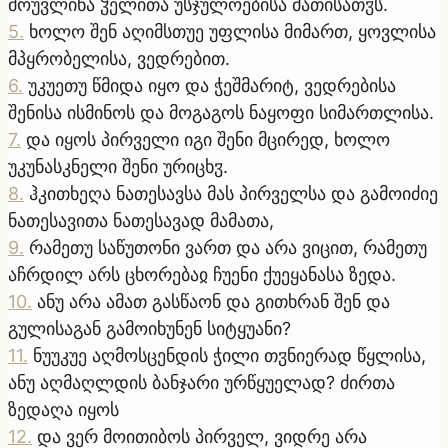
მოუვლინა ჴელითა უსჯულოებისა მათისათჳს.
5
.
ხოლო შენ აღიმსთუე უფლისა მიმართ, ყოვლისა
მპყრობელისა, ვედრებით.
6
.
უკუეთუ წმიდა იყო და ჭეშმარიტ, ვედრებისა
შენისა ისმინოს და მოგაგოს ნაყოფი სიმართლისა.
7
.
და იყოს პირველი იგი შენი მცირედ, ხოლო
უკუნასკნელი შენი ურიცხჳ.
8
.
ჰკითხეღა ნათესავსა მას პირველსა და გამოიძიე
ნათესავითა ნათესავად მამათა,
9
.
რამეთუ საწუთონი ვართ და არა ვიცით, რამეთუ
აჩრდილ არს ცხორებაჲ ჩუენი ქუეყანასა ზედა.
10
.
ანუ არა ამათ გასწაონ და გითხრან შენ და
გულისაგან გამოიხუნენ სიტყუანი?
11
.
ნუუკუე აღმოსცენდის ჭილი თჳნიერად წყლისა,
ანუ აღმაღლდის ბანჯარი ურწყუელად? ძირთა
ზედაღა იყოს
12
.
და ვერ მოითიბოს პირველ, ვიდრე არა