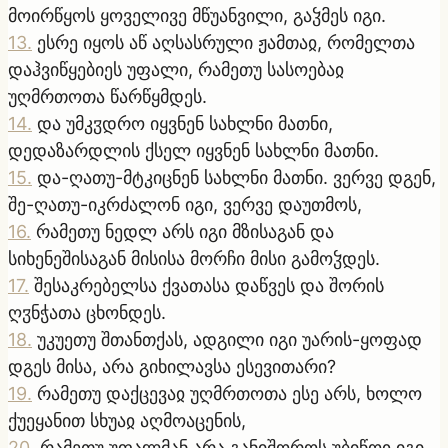
მოირწყოს ყოველივე მწუანვილი, გაჴმეს იგი.
13
.
ესრე იყოს აწ აღსასრული ჟამთაჲ, რომელთა
დაჰვიწყებიეს უფალი, რამეთუ სასოებაჲ
უღმრთოთა წარწყმდეს.
14
.
და უმკჳდრო იყვნენ სახლნი მათნი,
დედაზარდლის ქსელ იყვნენ სახლნი მათნი.
15
.
და-ღათუ-მტკიცნენ სახლნი მათნი. ვერვე დგენ,
შე-ღათუ-იკრძალონ იგი, ვერვე დაუთმოს,
16
.
რამეთუ ნედლ არს იგი მზისაგან და
სიხენეშისაგან მისისა მორჩი მისი გამოჴდეს.
17
.
შესაკრებელსა ქვათასა დაწვეს და შორის
ღჳნჭათა ცხონდეს.
18
.
უკუეთუ შთანთქას, ადგილი იგი უარის-ყოფად
დგეს მისა, არა გიხილავსა ესევითარი?
19
.
რამეთუ დაქცევაჲ უღმრთოთა ესე არს, ხოლო
ქუეყანით სხუაჲ აღმოაცენის,
20
.
რამეთუ უფალმან არა განიშოროს უბიწოჲ იგი,