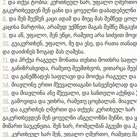
7
.
და თქუა ტობია: კურთხეულ ხარ, უფალო ღმერთო 
გაკურთხევდენ შენ ცანი და ყოველნი დაბადებულნი 
8
.
და შენ შექმენ კაცი ადამ და მიეც მას შემწედ ცო
კაცისა მარტოსა, არამედ უქმნეთ მაგას შემწე მსგავსი
9
.
და აწ, უფალო, შენ უწყი, რამეთუ არა სიძვით მო
10
.
გუაკურთხენ, უფალო, მე და ესე, და რათა თანა
და დაიძინეს ზოგად მას ღამესა.
11
.
და ჰრქუა რაგუელ მონათა თჳსთა მოთხრა საფლა
12
.
განიზრახვიდა, რამეთუ შეემთხჳოს, ვითარცა შეე
13
.
და განუმზადეს საფლავი და მოიქცა რაგუელ და 
14
.
მიავლინე ერთი მჴევალთაგანი სასვენებლად და 
15
.
და მიავლინა ანე მჴევალი, და სანთელი აქუნდა 
16
.
გამოვიდა და უთხრა, რამეთუ ცოცხალან. მიავლინ
17
.
და აკურთხეს ღმერთი და თქუეს: კურთხეულ ხარ
გაკურთხევდენ შენ ყოველნი ანგელოზნი შენნი, და 
მიმართ საუკუნეთა. შენ ხარ, რომელმან ჰგუემი და ჰ
18
.
კურთხეულ ხარ შენ, უფალო ღმერთო, რამეთუ მახ