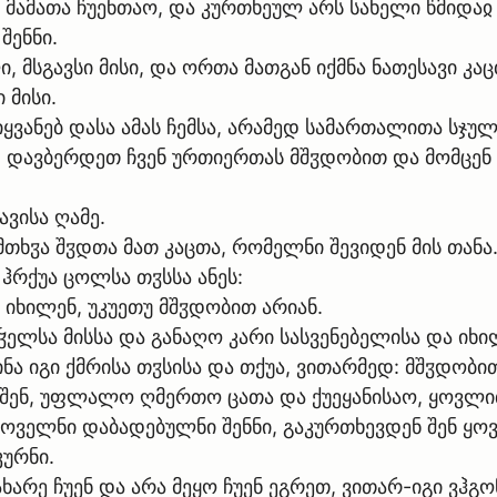
მამათა ჩუენთაო, და კურთხეულ არს სახელი წმიდაჲ 
შენნი.
ლი, მსგავსი მისი, და ორთა მათგან იქმნა ნათესავი კ
 მისი.
ვიყვანებ დასა ამას ჩემსა, არამედ სამართალითა სჯუ
დ დავბერდეთ ჩვენ ურთიერთას მშჳდობით და მომცენ ჩ
ვისა ღამე.
მთხჳა შჳდთა მათ კაცთა, რომელნი შევიდენ მის თანა
ჰრქუა ცოლსა თჳსსა ანეს:
იხილენ, უკუეთუ მშჳდობით არიან.
ჴელსა მისსა და განაღო კარი სასვენებელისა და იხ
ა იგი ქმრისა თჳსისა და თქუა, ვითარმედ: მშჳდობით
 შენ, უფლალო ღმერთო ცათა და ქუეყანისაო, ყოვლ
ყოველნი დაბადებულნი შენნი, გაკურთხევდენ შენ ყო
კურნი.
არე ჩუენ და არა მეყო ჩუენ ეგრეთ, ვითარ-იგი ვჰგ