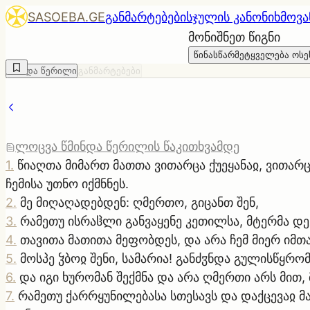
SASOEBA.GE
განმარტებები
სჯულის კანონი
ხმოვა
მონიშნეთ წიგნი
წინასწარმეტყველება ოსე
წმინდა წერილი
განმარტებები
ლოცვა წმინდა წერილის წაკითხვამდე
1
.
წიაღთა მიმართ მათთა ვითარცა ქუეყანაჲ, ვითარ
ჩემისა უთნო იქმნნეს.
2
.
მე მიღაღადებდენ: ღმერთო, გიცანთ შენ,
3
.
რამეთუ ისრაჱლი განვაყენე კეთილსა, მტერმა დევ
4
.
თავითა მათითა მეფობდეს, და არა ჩემ მიერ იმთა
5
.
მოსპე ჴბოჲ შენი, სამარია! განძჳნდა გულისწყრ
6
.
და იგი ხურომან შექმნა და არა ღმერთი არს მით, 
7
.
რამეთუ ქარრყუნილებასა სთესავს და დაქცევაჲ მ