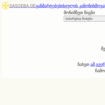
SASOEBA.GE
განმარტებები
სჯულის კანონი
ხმოვა
მონიშნეთ წიგნი
სახარებაჲ მათესი
შ
ნახეთ
ამ გვე
ჩამო