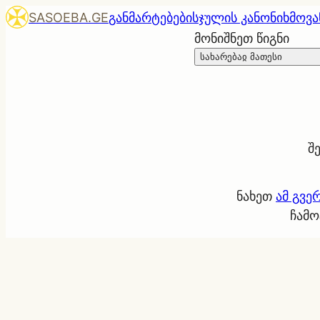
SASOEBA.GE
განმარტებები
სჯულის კანონი
ხმოვა
მონიშნეთ წიგნი
სახარებაჲ მათესი
შ
ნახეთ
ამ გვე
ჩამო