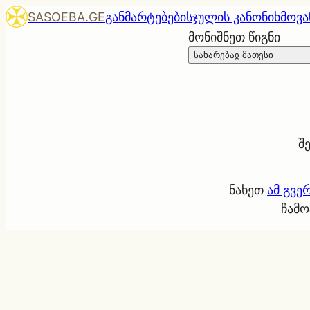
SASOEBA.GE
განმარტებები
სჯულის კანონი
ხმოვა
მონიშნეთ წიგნი
სახარებაჲ მათესი
შ
ნახეთ
ამ გვე
ჩამო