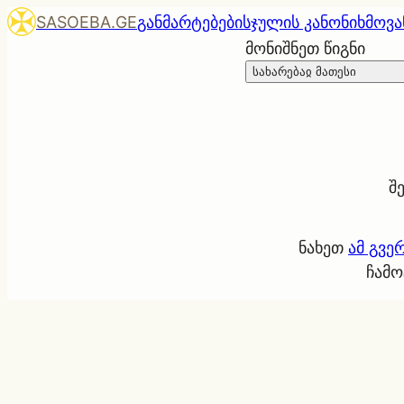
SASOEBA.GE
განმარტებები
სჯულის კანონი
ხმოვა
მონიშნეთ წიგნი
სახარებაჲ მათესი
შ
ნახეთ
ამ გვე
ჩამო