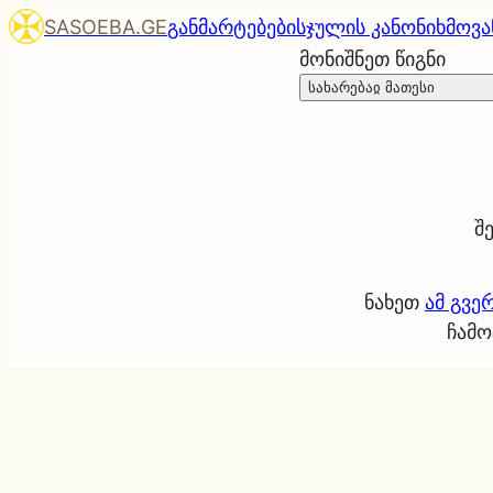
SASOEBA.GE
განმარტებები
სჯულის კანონი
ხმოვა
მონიშნეთ წიგნი
სახარებაჲ მათესი
შ
ნახეთ
ამ გვე
ჩამო