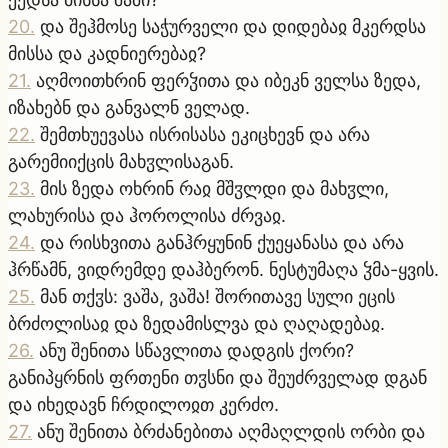
20
.
და შეჰმოსე საჭურველი და დიდებაჲ მკერდსა
მისსა და კადნიერებაჲ?
21
.
აღმოითხრინ ფერჴითა და იბეკნ ველსა ზედა,
იზახებნ და განვალნ ველად.
22
.
შემთხუევასა ისრისასა ეკიცხევნ და არა
გარემიიქცის მახჳლისაგან.
23
.
მის ზედა ოხრინ რაჲ მშჳლდი და მახჳლი,
ლახურისა და ჰოროლისა ძრვაჲ.
24
.
და რისხვითა განჰრყუნინ ქუეყანასა და არა
ჰრწამნ, ვიდრემდე დაჰბერონ. ნესტუმაღა ჴმა-ყვის.
25
.
მან თქჳს: ვაშა, ვაშა! შორითავე სული ეცის
ბრძოლისაჲ და ზედამისლვა და ღაღადებაჲ.
26
.
ანუ შენითა სწავლითა დადგის ქორი?
განიპყრნის ფრთენი თჳსნი და შეუძრველად დგან
და იხედავნ ჩრდილოჲთ კერძო.
27
.
ანუ შენითა ბრძანებითა აღმაღლდის ორბი და