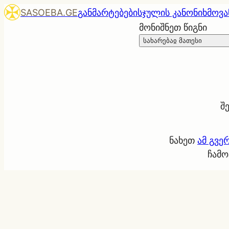
SASOEBA.GE
განმარტებები
სჯულის კანონი
ხმოვა
მონიშნეთ წიგნი
სახარებაჲ მათესი
შ
ნახეთ
ამ გვე
ჩამო