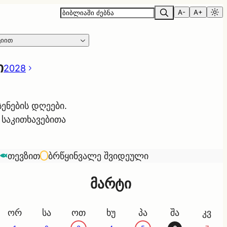
A-
A+
ციით
ი
2028
ენების დღეები.
 საკითხავებითა
თევზით
ბრწყინვალე შვიდეული
მარტი
ორ
სა
ოთ
ხუ
პა
შა
კვ