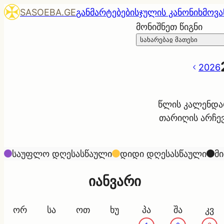
SASOEBA.GE
განმარტებები
სჯულის კანონი
ხმოვა
მონიშნეთ წიგნი
სახარებაჲ მათესი
2026
წლის კალენდარ
თარიღის არჩევ
საუფლო დღესასწაული
დიდი დღესასწაული
მ
იანვარი
ორ
სა
ოთ
ხუ
პა
შა
კვ