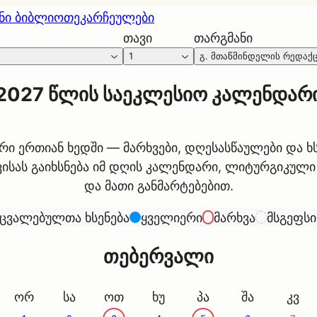
ნი ბიბლიოთეკა
რჩეულები
თავი
თარგმანი
1
გ. მთაწმინდელის რედაქ
2027
წლის საეკლესიო კალენდარ
ი ერთიან ხედში — მარხვები, დღესასწაულები და ხს
ისას გაიხსნება იმ დღის კალენდარი, ლიტურგიკული
და მათი განმარტებებით.
იცვალებულთა ხსენება
ყველიერი
მარხვა
მსგეფსი
თებერვალი
ორ
სა
ოთ
ხუ
პა
შა
კვ