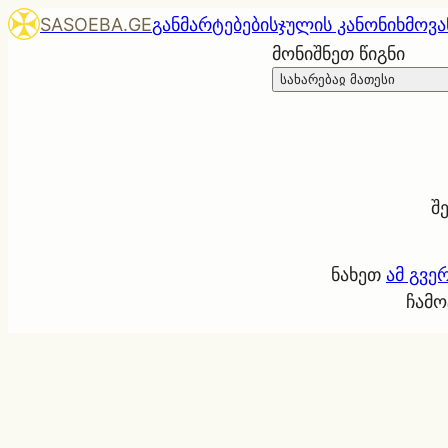
SASOEBA.GE
განმარტებები
სჯულის კანონი
ხმოვა
მონიშნეთ წიგნი
სახარებაჲ მათესი
შ
ნახეთ
ამ გვე
ჩამო