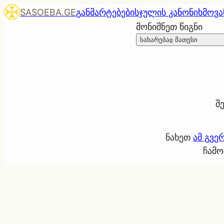
SASOEBA.GE
განმარტებები
სჯულის კანონი
ხმოვა
მონიშნეთ წიგნი
სახარებაჲ მათესი
შ
ნახეთ
ამ გვე
ჩამო