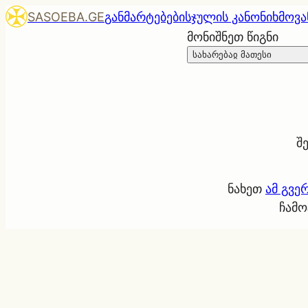
SASOEBA.GE
განმარტებები
სჯულის კანონი
ხმოვა
მონიშნეთ წიგნი
სახარებაჲ მათესი
შ
ნახეთ
ამ გვე
ჩამო