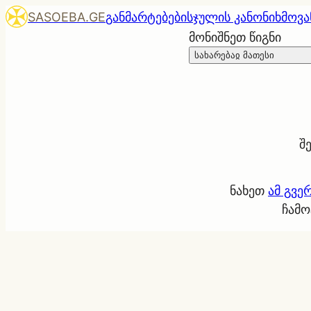
SASOEBA.GE
განმარტებები
სჯულის კანონი
ხმოვა
მონიშნეთ წიგნი
სახარებაჲ მათესი
შ
ნახეთ
ამ გვე
ჩამო