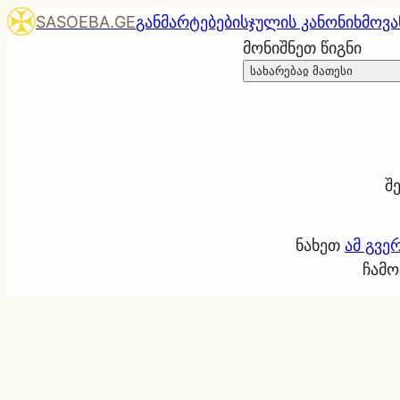
SASOEBA.GE
განმარტებები
სჯულის კანონი
ხმოვა
მონიშნეთ წიგნი
სახარებაჲ მათესი
შ
ნახეთ
ამ გვე
ჩამო