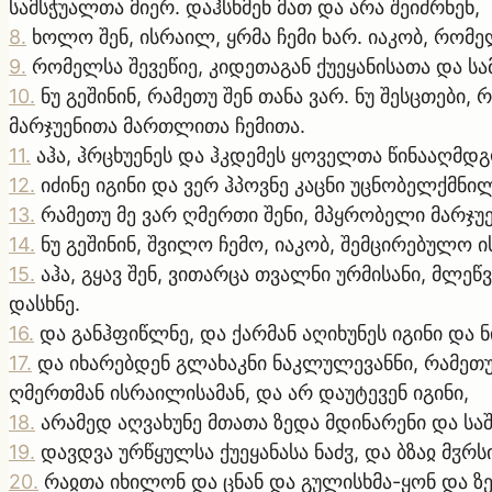
სამსჭუალთა მიერ. დაჰსხმენ მათ და არა შეიძრნენ,
8
.
ხოლო შენ, ისრაილ, ყრმა ჩემი ხარ. იაკობ, რომ
9
.
რომელსა შევეწიე, კიდეთაგან ქუეყანისათა და სამ
10
.
ნუ გეშინინ, რამეთუ შენ თანა ვარ. ნუ შესცთები
მარჯუენითა მართლითა ჩემითა.
11
.
აჰა, ჰრცხუენეს და ჰკდემეს ყოველთა წინააღმდგ
12
.
იძინე იგინი და ვერ ჰპოვნე კაცნი უცნობელქმნი
13
.
რამეთუ მე ვარ ღმერთი შენი, მპყრობელი მარჯუენ
14
.
ნუ გეშინინ, შვილო ჩემო, იაკობ, შემცირებულო ი
15
.
აჰა, გყავ შენ, ვითარცა თვალნი ურმისანი, მლ
დასხნე.
16
.
და განჰფიწლნე, და ქარმან აღიხუნეს იგინი და 
17
.
და იხარებდენ გლახაკნი ნაკლულევანნი, რამეთუ ე
ღმერთმან ისრაილისამან, და არ დაუტევენ იგინი,
18
.
არამედ აღვახუნე მთათა ზედა მდინარენი და სა
19
.
დავდვა ურწყულსა ქუეყანასა ნაძჳ, და ბზაჲ მჳრს
20
.
რაჲთა იხილონ და ცნან და გულისხმა-ყონ და ზე