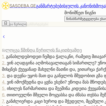
SASOEBA.GE
განმარტებები
სჯულის კანონი
ხმოვა
მონიშნეთ წიგნი
წინასწარმეტყველება ესა
წმინდა წერილი
განმარტებები
ლოცვა წმინდა წერილის წაკითხვამდე
1
.
განახლდებოდეთ ჩემდა ჭალაკნი, რამეთუ მთავარ
2
.
ვინ აღადგინა აღმოსავალთაგან სიმართლე? უწოდა
მისცნეს ქუეყანად მახჳლნი მათნი და, ვითარცა ქარ
3
.
და დევნა-უყოს მათ და განვლოს მშჳდობით გზა 
4
.
ვინ იმოქმედნა და ყვნა ესენი? უწოდა მას მწოდე
5
.
იხილეს წარმართთა და შეეშინა კიდეთა ქუეყანის
6
.
თითოეულნი მშჯელი მოყუასსა და ძმასა თჳსსა შეწ
7
.
განძლიერდა კაცი ხუროჲ და მჭედელი, მცემელი კუ