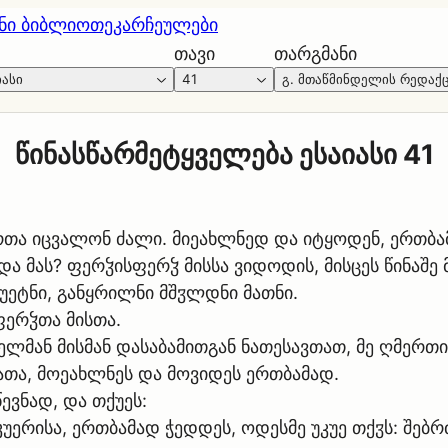
ნი ბიბლიოთეკა
რჩეულები
თავი
თარგმანი
იასი
41
გ. მთაწმინდელის რედაქ
წინასწარმეტყველება ესაიასი 41
თა იცვალონ ძალი. მიეახლნედ და იტყოდენ, ერთბამ
 მას? ფერჴისფერჴ მისსა ვიდოდის, მისცეს წინაშე 
ქუეტნი, განყრილნი მშჳლდნი მათნი.
ფერჴთა მისთა.
ბელმან მისმან დასაბამითგან ნათესავთათ, მე ღმერთ
ათა, მოეახლნეს და მოვიდეს ერთბამად.
ევნად, და თქუეს:
ერისა, ერთბამად ჭედდეს, ოდესმე უკუე თქჳს: შებრ