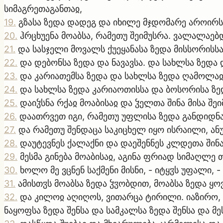
სიმაგრეთაგანთაჲ,
19
.
გზასა ზედა დადეგ და იხილე მჯდომარე აროირს 
20
.
ჰრცხუენა მოაბსა, რამეთუ შეიმუსრა. ვალალაებ
21
.
და სასჯელი მოვალს ქუეყანასა ზედა მისსორისს
22
.
და დებონსა ზედა და ნავავსა. და სახლსა ზედა
23
.
და კარიათემსა ზედა და სახლსა ზედა ღამოლაჲ
24
.
და სახლსა ზედა კარიაოთისსა და ბოსორისა ზ
25
.
დაიჴსნა რქაჲ მოაბისაჲ და ჴელთა შინა მისა შე
26
.
დაათრვეთ იგი, რამეთუ უფლისა ზედა განდიდნა
27
.
და რამეთუ შენდაცა საკიცხელ იყო ისრაილი, ანუ
28
.
დაუტევნეს ქალაქნი და დაეშენნეს კლდეთა შინა
29
.
მესმა გინება მოაბისაჲ, აგინა ფრიად სიმაღლე 
30
.
ხოლო მე ვცნენ საქმენი მისნი, - იტყჳს უფალი, 
31
.
ამისთჳს მოაბსა ზედა ჴჳობდით, მოაბსა ზედა ყო
32
.
და კილოჲ აღიღოს, ვითარცა ტირილი. იაზირო, და
ნაყოფსა ზედა შენსა და სამკალსა ზედა შენსა და 