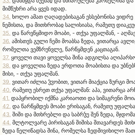
33
.
დასწყდა შუებაჲ და მხიარულება კარმელისა და 
მიმწუხრი არა ყვეს იდად.
34
.
ხოლო ამათ ღაღადებისაგან ესსებონისა ვიდრე 
ნემისთა, და მითხრობაჲ სალისიასა, რამეთუ დიაკეუ
35
.
და წარვწყმიდო მოაბი, - თქუა უფალმან, - აღმ
36
.
ამისთჳს გული ჩემი მოაბსა ზედა, ვითარცა ავლი
რომელთა ვემზრუნვლე, წარწყმდენ კაცთაგან.
37
.
ყოველი თავი ყოველსა შინა ადგილსა აღიპარსოს
38
.
და ყოველთა ზედა ერდოთა მოაბისთა და უბნებს
მისი, - თქუა უფალმან.
39
.
ვითარ იძლია ჴჳობით, ვითარ მიაქცია ზურგი მო
40
.
რამეთუ ესრეთ თქუა უფალმან: აჰა, ვითარცა არ
41
.
დაპყრობილ იქმნა კარიაოთი და სიმაგრენი მოიპ
42
.
და წარწყმდეს მოაბი ერისაგან, რამეთუ უფალსა
43
.
შიში და მთხრებლი და საბრჴე შენ ზედა, მჯდომ
44
.
მლტოლვარე პირისაგან შიშისა შთავარდეს მთხ
ზედა წელიწადსა შინა, რომელსა ზედმივიხილო მათ