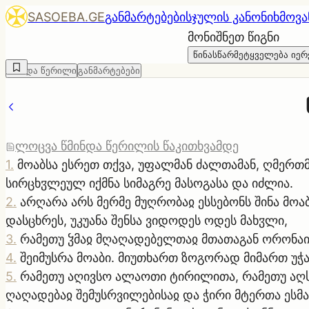
SASOEBA.GE
განმარტებები
სჯულის კანონი
ხმოვა
მონიშნეთ წიგნი
წინასწარმეტყველება იერ
წმინდა წერილი
განმარტებები
ლოცვა წმინდა წერილის წაკითხვამდე
1
.
მოაბსა ესრეთ თქვა, უფალმან ძალთამან, ღმერთმა
სირცხჳლეულ იქმნა სიმაგრე მასოგასა და იძლია.
2
.
არღარა არს მერმე მუღრობაჲ ესსებონს შინა მოაბ
დასცხრეს, უკუანა შენსა ვიდოდეს ოდეს მახჳლი,
3
.
რამეთუ ჴმაჲ მღაღადებელთაჲ მთათაგან ორონაი
4
.
შეიმუსრა მოაბი. მიუთხართ ზოგორად მიმართ უჭა
5
.
რამეთუ აღივსო ალაოთი ტირილითა, რამეთუ აღს
ღაღადებაჲ შემუსრვილებისაჲ და ჭირი მტერთა ესმა