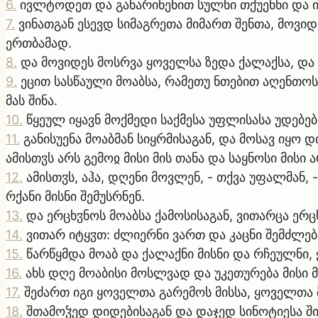
6
.
ივლტოდეთ და განარინენით სულნი თქუენნი და იქ
7
.
ვინათგან ესევდ სიმაგრეთა მიმართ შენთა, მოვიდ
ერთბამად.
8
.
და მოვიდეს მოსრვა ყოველსა ზედა ქალაქსა, და 
9
.
ეცით სასწაული მოაბსა, რამეთუ ნთებით აღენთოს
მას შინა.
10
.
წყეულ იყავნ მოქმედი საქმესა უფლისასა უდებებ
11
.
განისუენა მოაბმან სიყრმისაგან, და მოსავ იყო
ამისთჳს არს გემოჲ მისი მის თანა და საყნოსი მისი
12
.
ამისთჳს, აჰა, დღენი მოვლენ, - თქვა უფალმან
რქანი მისნი შემუსრნენ.
13
.
და ერცხჳნოს მოაბსა ქამოსისაგან, ვითარცა ერც
14
.
ვითარ იტყჳთ: ძლიერნი ვართ და კაცნი შემძლ
15
.
წარწყმდა მოაბ და ქალაქნი მისნი და რჩეულნი, 
16
.
ახს დღე მოაბისი მოსლვად და უკეთურება მისი
17
.
შეძართ იგი ყოველთა გარემოს მისსა, ყოველთა 
18
.
შთამოჴედ დიდებისაგან და დაჯედ სინოტიესა ში