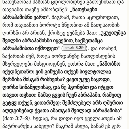
ნათესაობას მასთან ცდილობდნენ გამოეჩინათ და
თავიანთ თავზე ამბობდნენ:
„ნათესავნი
აბრაჰამისნი ვართ"
. მაგრამ, რათა სცოდნოდათ,
რომ თავიანთი ბოროტი ზნეობით ამ ნათესაობის
ღირსნი არ არიან, ქრისტე ეუბნება მათ:
„უკუეთუმცა
შვილნი აბრაჰამისნი იყვენით, საქმეთამცა
აბრაჰამისთა იქმოდეთ"
(
იოან 8:39
). და იოანემ,
ზაქარიას ძემ, როცა იორდანეზე ნათლისღების
მსურველები მისდიოდნენ, უთხრა მათ:
„ნაშობნო
იქედნეთანო: ვინ გიჩუენა თქუენ სივლტოლაჲ
მერმისა მისგან რისხვისა? ყავთ უკუე ნაყოფი,
ღირსი სინანულისაჲ, და ნუ ჰგონებთ და იტყჳთ
თავით თჳსით: მამაჲ გჳვის ჩუენ აბრაჰამი. რამეთუ
გეტყჳ თქუენ, ვითარმედ: შემძლებელ არს ღმერთი
აღდგინებად ქვათა ამათგან შვილად აბრაჰამისა"
(მათ 3:7–9). ხედავ, რა დიდი იყო ყველასთვის ამ
პატრიარქის სახელი? მაგრამ ახლა, სანამ ეს ჯერ