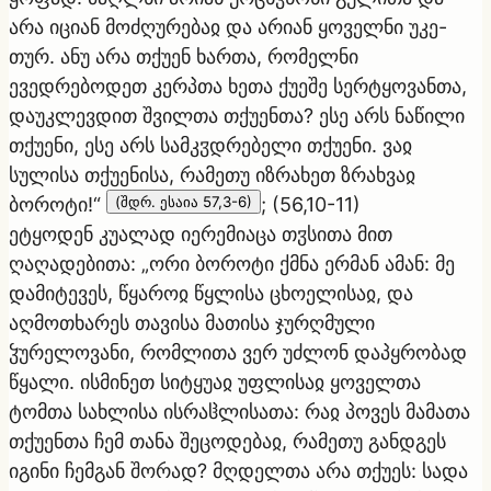
არა იციან მოძღურებაჲ და არიან ყოველნი უკე-
თურ. ანუ არა თქუენ ხართა, რომელნი
ევედრებოდეთ კერპთა ხეთა ქუეშე სერტყოვანთა,
დაუკლევდით შვილთა თქუენთა? ესე არს ნაწილი
თქუენი, ესე არს სამკჳდრებელი თქუენი. ვაჲ
სულისა თქუენისა, რამეთუ იზრახეთ ზრახვაჲ
ბოროტი!“
(შდრ. ესაია 57,3-6)
;
(56,10-11)
ეტყოდენ კუალად იერემიაცა თჳსითა მით
ღაღადებითა: „ორი ბოროტი ქმნა ერმან ამან: მე
დამიტევეს, წყაროჲ წყლისა ცხოელისაჲ, და
აღმოთხარეს თავისა მათისა ჯურღმული
ჴურელოვანი, რომლითა ვერ უძლონ დაპყრობად
წყალი. ისმინეთ სიტყუაჲ უფლისაჲ ყოველთა
ტომთა სახლისა ისრაჱლისათა: რაჲ პოვეს მამათა
თქუენთა ჩემ თანა შეცოდებაჲ, რამეთუ განდგეს
იგინი ჩემგან შორად? მღდელთა არა თქუეს: სადა