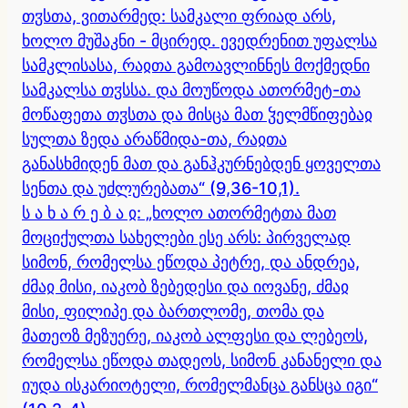
თჳსთა, ვითარმედ: სამკალი ფრიად არს,
ხოლო მუშაკნი - მცირედ. ევედრენით უფალსა
სამკლისასა, რაჲთა გამოავლინნეს მოქმედნი
სამკალსა თჳსსა. და მოუწოდა ათორმეტ-თა
მოწაფეთა თჳსთა და მისცა მათ ჴელმწიფებაჲ
სულთა ზედა არაწმიდა-თა, რაჲთა
განასხმიდენ მათ და განჰკურნებდენ ყოველთა
სენთა და უძლურებათა“ (9,36-10,1).
ს ა ხ ა რ ე ბ ა ჲ: „ხოლო ათორმეტთა მათ
მოციქულთა სახელები ესე არს: პირველად
სიმონ, რომელსა ეწოდა პეტრე, და ანდრეა,
ძმაჲ მისი, იაკობ ზებედესი და იოვანე, ძმაჲ
მისი, ფილიპე და ბართლომე, თომა და
მათეოზ მეზუერე, იაკობ ალფესი და ლებეოს,
რომელსა ეწოდა თადეოს, სიმონ კანანელი და
იუდა ისკარიოტელი, რომელმანცა განსცა იგი“