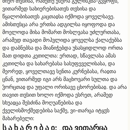
მიერ თჳსისა, რამეთუ ესერა გულისჴმა-გჳყოფს,
ვითარმედ სახიერებისათჳს თჳსისა და
წყალობისათჳს კაცთაჲსა იქმოდა ყოველსავე.
ამისთჳსცა არა ერთსა ადგილსა იყოფოდა და
მოელოდა მისა მომართ მოსლვასა უძლურთასა,
არამედ თავადი მოჰვლიდა ყოველსა ქალაქებსა
და დაბნებსა და მიანიჭებდა უსასყიდლოდ ორთა
მათ დიდთა კეთილთა: ერთად, სწავლასა ამას
კეთილსა და სახარებასა სასუფეველისასა, და
მეორედ, ყოველთავე სენთა კურნებასა, რაჲთა
ცნან, ვითარმედ იგი არს მაცხოვარი სულთა და
ჴორცთაჲ და უფალი ორისავე ცხორებისაჲ. და არა
თავით თჳსით ხოლო იქმოდა ესრეთ, არამედ
სხუაჲცა შესძინა მოღუაწებისა და
ქველისმოქმედებისა საქმე, ვი-თარცა იტყჳს
მახარებელი:
ს ა ხ ა რ ე ბ ა ჲ: „და ვითარცა