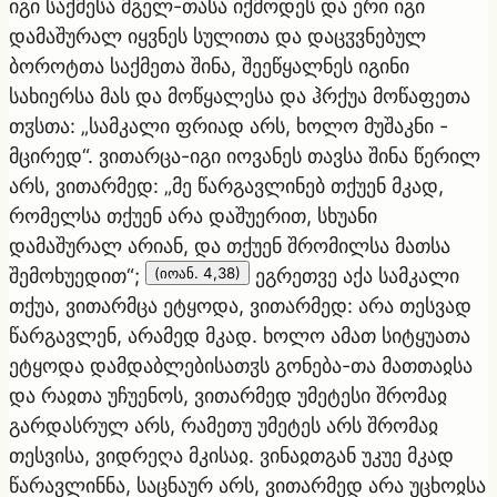
იგი საქმესა მგელ-თასა იქმოდეს და ერი იგი
დამაშურალ იყვნეს სულითა და დაცჳვნებულ
ბოროტთა საქმეთა შინა, შეეწყალნეს იგინი
სახიერსა მას და მოწყალესა და ჰრქუა მოწაფეთა
თჳსთა: „სამკალი ფრიად არს, ხოლო მუშაკნი -
მცირედ“. ვითარცა-იგი იოვანეს თავსა შინა წერილ
არს, ვითარმედ: „მე წარგავლინებ თქუენ მკად,
რომელსა თქუენ არა დაშუერით, სხუანი
დამაშურალ არიან, და თქუენ შრომილსა მათსა
შემოხუედით“;
(იოან. 4,38)
ეგრეთვე აქა სამკალი
თქუა, ვითარმცა ეტყოდა, ვითარმედ: არა თესვად
წარგავლენ, არამედ მკად. ხოლო ამათ სიტყუათა
ეტყოდა დამდაბლებისათჳს გონება-თა მათთაჲსა
და რაჲთა უჩუენოს, ვითარმედ უმეტესი შრომაჲ
გარდასრულ არს, რამეთუ უმეტეს არს შრომაჲ
თესვისა, ვიდრეღა მკისაჲ. ვინაჲთგან უკუე მკად
წარავლინნა, საცნაურ არს, ვითარმედ არა უცხოჲსა