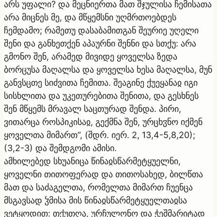
არს უფალი? და მეცნიერთა მათ შჯულისა ჩემისათა
არა მიცნეს მე, და მწყემსნი უღმრთოებდეს
ჩემდამო; რამეთუ დასაბამითგან შეურიე უღელი
შენი და განხეთქენ აპაურნი შენნი და სთქუ: არა
გმონო შენ, არამედ მივიდე ყოველსა ზედა
ბორცუსა მაღალსა და ყოველსა ხესა მაღალსა, მუნ
განვსცთე სიძვითა ჩემითა. შეაგინე ქუეყანაჲ იგი
სისხლითა და უკეთურებითა შენითა, და გესხნეს
შენ მწყემს მრავალ საცთურად შენდა. პირი,
ვითარცა როსპიკისაჲ, გექმნა შენ, ურცხჳნო იქმენ
ყოველთა მიმართ“,
(შდრ. იერ. 2, 13,4-5,8,20)
;
(3,2-3)
და შემდგომი ამისი.
ამხილებედ სხუანიცა წინაჲსწარმეტყუელნი,
ყოველნი თითოფერად და თითოსახედ, ბილწთა
მათ და საძაგელთა, რომელთა მიმართ ჩუენცა
მსგავსად ჴმისა მის წინაჲსწარმეტყუელთაჲსა
ვეტყოდით: თქუთღა, ურჩულონო და ჭეშმარიტად