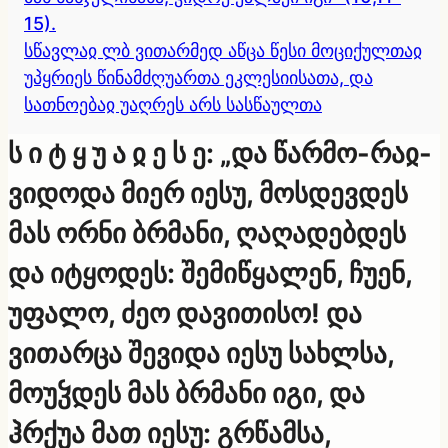
15).
სწავლაჲ ლბ ვითარმედ აწცა წესი მოციქულთაჲ
უპყრიეს წინამძღუართა ეკლესიისათა, და
სათნოებაჲ უაღრეს არს სასწაულთა
ს ი ტ ყ უ ა ჲ ე ს ე: „და წარმო-რაჲ-
ვიდოდა მიერ იესუ, მოსდევდეს
მას ორნი ბრმანი, ღაღადებდეს
და იტყოდეს: შემიწყალენ, ჩუენ,
უფალო, ძეო დავითისო! და
ვითარცა შევიდა იესუ სახლსა,
მოუჴდეს მას ბრმანი იგი, და
ჰრქუა მათ იესუ: გრწამსა,