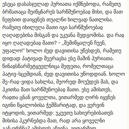
ესეცა დასასჯელად ჰურიათა იქმნებოდა, რამეთუ
ბრმათაცა შეიწყნარეს სარწმუნოებაჲ მისი, და მათ
ნეფსით დაიყვნეს თუალნი ხილვად ნათლისა.
რამეთუ იხილეღა მათი იგი სარწმუნოებაჲ
ღაღადებისა მისგან და უკუანა შედგომისა. და რაჲ
იყო ღაღადებაჲ მათი? - „შემიწყალენ ჩუენ,
უფალო!“ ხოლო ძედ დავითისა უწესდეს, რამეთუ
დიდად პატივად შეერაცხა ესე მაშინ ჰურიათა.
წინაჲსწარმეტყუელნიცა მეფეთა, რომელთაცა
პატივ-სცემდიან, ძედ დავითისა უწოდდიან. ხოლო
შე-რაჲ-ვიდა სახლსა, მეორედ მოუჴდეს მას, და
ჰკითხა მათ სარწმუნოებაჲ მათი. ესე ამისთჳს,
რაჲთა ცნან ყოველთა, ვითარმედ ღირს იყვნეს
იგინი წყალობისა ჭეშმარიტად, და ვერვინ
იტყოდის, ვითარმედ: უკუეთუ სახიერებისათჳს
მისისა ჰკურნებდა მათ, რად არა ყოველნი
განკურნნა? ამისთჳს აჩუენა, ვითარმედ