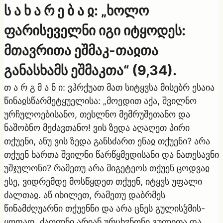
ს ა ხ ა რ ე ბ ა ჲ: „ხოლო
ფარისეველნი იგი იტყოდეს:
მთავრითა ეშმაკ-თაჲთა
განასხამს ეშმაკთა“ (9,34).
თ ა რ გ მ ა ნ ი: ვჰრქუათ მათ სიტყჳსა მისებრ ესაია
წინაჲსწარმეტყუელისა: „მოედით აქა, შვილნო
ურჩულოებისანო, თესლნო მემრუშეთანო და
ნაშობნო მეძავთანო! ვის ზედა აღაღეთ პირი
თქუენი, ანუ ვის ზედა განსძართ ენაჲ თქუენი? არა
თქუენ ხართა შვილნი წარწყმედისანი და ნათესავნი
უშჯულონი? რამეთუ არა მიგეტეოს თქუენ ცოდვაჲ
ესე, ვიდრემდე მოსწყდეთ თქუენ, იტყჳს უფალი
ძალთაჲ. აწ იხილეთ, რამეთუ დაბრმეს
წინამძღუარნი თქუენნი და არა ცნეს გულისჴმის-
ყოფად. ძაღლნი არიან ურცხჳნონი გულითა და