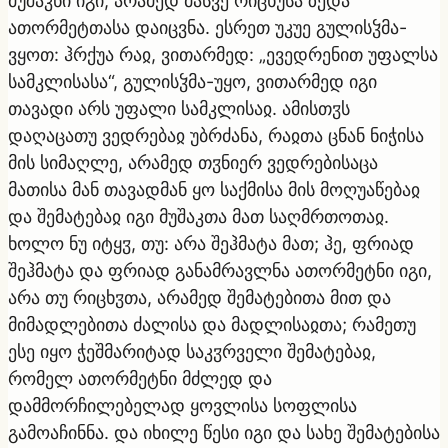
მუშაკნი იგი, არამედ მასვე რიცხუსა ზედა
ათორმეტთასა დაიცვნა. ესრეთ უკუე გულისჴმა-
ვყოთ: ჰრქუა რაჲ, ვითარმედ: „ევედრენით უფალსა
სამკლისასა“, გულისჴმა-უყო, ვითარმედ იგი
თავადი არს უფალი სამკლისაჲ. ამისთჳს
დაღაცათუ ვედრებაჲ უბრძანა, რაჲთა ცნან ნიჭისა
მის სიმაღლე, არამედ თჳნიერ ვედრებისაცა
მათისა მან თავადმან ყო საქმისა მის მოღუაწებაჲ
და შემატებაჲ იგი მუშაკთა მათ საღმრთოთაჲ.
ხოლო ნუ იტყჳ, თუ: არა შეჰმატა მათ; ჰე, ფრიად
შეჰმატა და ფრიად განამრავლნა ათორმეტნი იგი,
არა თუ რიცხჳთა, არამედ შემატებითა მით და
მიმადლებითა ძალისა და მადლისაჲთა; რამეთუ
ესე იყო ჭეშმარიტად საკჳრველი შემატებაჲ,
რომელ ათორმეტნი მძლედ და
დამმორჩილებელად ყოვლისა სოფლისა
გამოაჩინნა. და იხილე წესი იგი და სახე შემატებისა