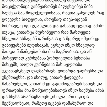
მოციქულნიცა განწუართნეს პალესტინეს შინა
საქმესა მას მოციქულებისასა, რაჲთა განვიდენ რაჲ
ყოველსა სოფელსა, ახოვნად თავს-იდვან
სიმრავლე იგი ღუაწლთა და განსაცდელთაჲ. ამის-
თჳსცა, ვითარცა მფრინველი რაჲ მართუეთა
ჩჩჳლთა ასწავებნ ფრინვასა და მცირედ-მცირედ
განიყვანებნ ბუდისაგან, ეგრეთ იწყო სწავლად
მათდა წინამდებარისა მის საგრობისა. და აწ
პირველად კურნებასა ჴორციელთა სენთასა
მისცემს, ხოლო კურნებასა მას სულთასა
უკუანაჲსკნელ დაუმარხავს, ვითარცა უაღრესსა და
უზეშთაესსა. და იხილე, ვითარ ქადაგებს
მახარებელი, ვითარმედ კაცთმოყუარებისათჳს და
ფრიადისა მის მოწყალებისათჳს იწყო საქმესა ამას
და სხჳსა არარაჲსათჳს: „იხილა ერი იგი და
შეეწყალნესო, რამეთუ იყვნეს დამაშურალ და