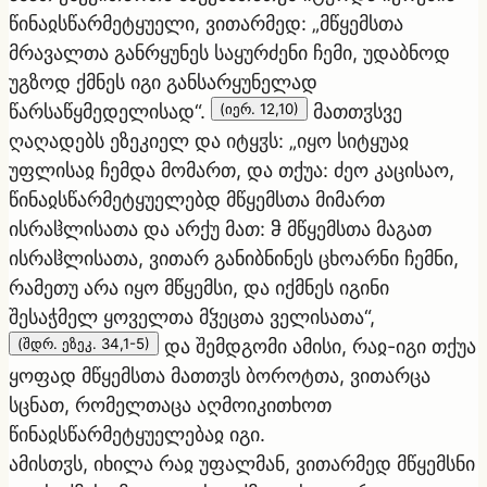
წინაჲსწარმეტყუელი, ვითარმედ: „მწყემსთა
მრავალთა განრყუნეს საყურძენი ჩემი, უდაბნოდ
უგზოდ ქმნეს იგი განსარყუნელად
წარსაწყმედელისად“.
(იერ. 12,10)
მათთჳსვე
ღაღადებს ეზეკიელ და იტყჳს: „იყო სიტყუაჲ
უფლისაჲ ჩემდა მომართ, და თქუა: ძეო კაცისაო,
წინაჲსწარმეტყუელებდ მწყემსთა მიმართ
ისრაჱლისათა და არქუ მათ: ჵ მწყემსთა მაგათ
ისრაჱლისათა, ვითარ განიბნინეს ცხოარნი ჩემნი,
რამეთუ არა იყო მწყემსი, და იქმნეს იგინი
შესაჭმელ ყოველთა მჴეცთა ველისათა“,
(შდრ. ეზეკ. 34,1-5)
და შემდგომი ამისი, რაჲ-იგი თქუა
ყოფად მწყემსთა მათთჳს ბოროტთა, ვითარცა
სცნათ, რომელთაცა აღმოიკითხოთ
წინაჲსწარმეტყუელებაჲ იგი.
ამისთჳს, იხილა რაჲ უფალმან, ვითარმედ მწყემსნი