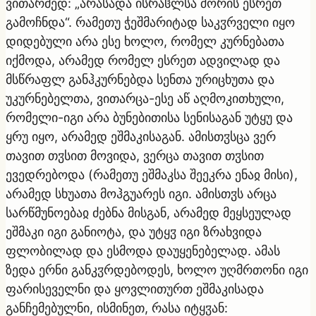
ვითარმედ: „არასადა ისრაჱლსა შორის ესრეთ
გამოჩნდა“. რამეთუ ჭეშმარიტად საკჳრველი იყო
დიდებული არა ესე ხოლო, რომელ კურნებათა
იქმოდა, არამედ რომელ ესრეთ ადვილად და
მსწრაფლ განჰკურნებდა სენთა ურიცხუთა და
უკურნებელთა, ვითარცა-ესე აწ აღმოკითხული,
რომელი-იგი არა ბუნებითისა სენისაგან უტყუ და
ყრუ იყო, არამედ ეშმაკისაგან. ამისთჳსცა ვერ
თავით თჳსით მოვიდა, ვერცა თავით თჳსით
ევედრებოდა (რამეთუ ეშმაკსა შეეკრა ენაჲ მისი),
არამედ სხუათა მოჰგუარეს იგი. ამისთჳს არცა
სარწმუნოებაჲ ძებნა მისგან, არამედ მეყსეულად
ეშმაკი იგი განიოტა, და უტყჳ იგი ზრახვიდა
ფლობილად და ესმოდა დაუყენებელად. ამას
ზედა ერნი განკჳრდებოდეს, ხოლო უღმრთონი იგი
ფარისეველნი და ყოვლითურთ ეშმაკისადა
განჩემებულნი, ისმინეთ, რასა იტყჳან: