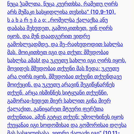
ნუცა ჴამლთა, ნუცა კუერთხსა, რამეთუ ღირს
არს მუშაკი სასყიდლისა თჳსისა“ (10,9-10).
ს ა ხ ა რ ე ბ ა ჲ: „რომელსა ქალაქსა ანუ
დაბასა შეხჳდეთ, გამოიკითხეთ, ვინ ღირს
იყოს, და მუნ დაადგერით ვიდრე
გამოსლვადმდე. და შე-რაჲხჳდოდით სახლსა
მას, მოიკითხეთ იგი და თქუთ: მშჳდობაჲ
სახლსა ამას! და უკუეთუ სახლი იგი ღირს იყოს,
მოვიდეს მშჳდობაჲ თქუენი მას ზედა; უკუეთუ
არა ღირს იყოს, მშჳდობაჲ თქუენი თქუენდავე
მოიქეცინ. და უკუეთუ არავინ შეგიწყნარნეს
თქუენ, არცა ისმინნეს სიტყუანი თქუენნი,
გამორაჲ-ხჳდეთ მიერ სახლით გინა მიერ
ქალაქით, განიყარეთ მტუერი ფერჴთა
თქუენთაჲ. ამენ გეტყჳ თქუენ: უმოლხინეს იყოს
ქუეყანაჲ იგი სოდომისაჲ და გომორისაჲ დღესა
მას სასჯელისასა, ვიდრე ქალაქი იგი“ (10,11-