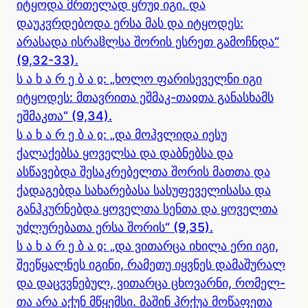
იტყოდა მრთელად ყრუჲ იგი. და
დაუკჳრდებოდა ერსა მას და იტყოდეს:
არასადა ისრაჱლსა შორის ესრეთ გამოჩნდა“
(9,32-33).
ს ა ხ ა რ ე ბ ა ჲ: „ხოლო ფარისეველნი იგი
იტყოდეს: მთავრითა ეშმაკ-თაჲთა განასხამს
ეშმაკთა“ (9,34).
ს ა ხ ა რ ე ბ ა ჲ: „და მოჰვლიდა იესუ
ქალაქებსა ყოველსა და დაბნებსა და
ასწავებდა შესაკრებელთა შორის მათთა და
ქადაგებდა სახარებასა სასუფეველისასა და
განჰკურნებდა ყოველთა სენთა და ყოველთა
უძლურებათა ერსა შორის“ (9,35).
ს ა ხ ა რ ე ბ ა ჲ: „და ვითარცა იხილა ერი იგი,
შეეწყალნეს იგინი, რამეთუ იყვნეს დამაშურალ
და დაცჳვნებულ, ვითარცა ცხოვარნი, რომელ-
თა არა აქუნ მწყემსი. მაშინ ჰრქუა მოწაფეთა