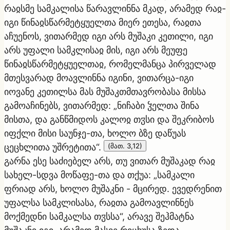
რაჲსმე სამკალისა წარავლინნა მკად, არამედ რაჲ-
იგი წინაჲსწარმეტყუელთა მიერ ეთესა, რაჲთა
აჩუენოს, ვითარმედ იგი არს მუშაკი კეთილი, იგი
არს უფალი სამკლისაჲ მის, იგი არს მეუფე
წინაჲსწარმეტყუელთაჲ, რომელმანცა პირველად
მთესვარად მოავლინნა იგინი, ვითარცა-იგი
იოვანე კეთილსა მას მუშაკთმთავრობასა მისსა
გამოაჩინებს, ვითარმედ: „ნიჩაბი ჴელთა შინა
მისთა, და განწმიდოს კალოჲ თჳსი და შეკრიბოს
იფქლი მისი საუნჯე-თა, ხოლო ბზე დაწუას
ცეცხლითა უშრეტითა“.
(მათ. 3,12)
გარნა ესე საძიებელ არს, თუ ვითარ მუშაკად რაჲ
სახელ-სდვა მოწაფე-თა და თქუა: „სამკალი
ფრიად არს, ხოლო მუშაკნი - მცირედ. ევედრენით
უფალსა სამკლისასა, რაჲთა გამოავლინნეს
მოქმედნი სამკალსა თჳსსა“, არავე შეჰმატნა