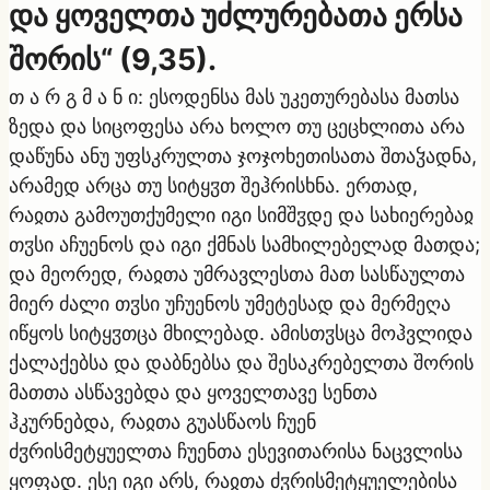
და ყოველთა უძლურებათა ერსა
შორის“ (9,35).
თ ა რ გ მ ა ნ ი: ესოდენსა მას უკეთურებასა მათსა
ზედა და სიცოფესა არა ხოლო თუ ცეცხლითა არა
დაწუნა ანუ უფსკრულთა ჯოჯოხეთისათა შთაჴადნა,
არამედ არცა თუ სიტყჳთ შეჰრისხნა. ერთად,
რაჲთა გამოუთქუმელი იგი სიმშჳდე და სახიერებაჲ
თჳსი აჩუენოს და იგი ქმნას სამხილებელად მათდა;
და მეორედ, რაჲთა უმრავლესთა მათ სასწაულთა
მიერ ძალი თჳსი უჩუენოს უმეტესად და მერმეღა
იწყოს სიტყჳთცა მხილებად. ამისთჳსცა მოჰვლიდა
ქალაქებსა და დაბნებსა და შესაკრებელთა შორის
მათთა ასწავებდა და ყოველთავე სენთა
ჰკურნებდა, რაჲთა გუასწაოს ჩუენ
ძჳრისმეტყუელთა ჩუენთა ესევითარისა ნაცვლისა
ყოფად. ესე იგი არს, რაჲთა ძჳრისმეტყუელებისა