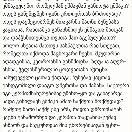
ეშმაკეულნო, რომელმან ეშმაკმან განიოტა ეშმაკი?
ოდეს განეწყვნეს იგინი ურთიერთას ბრძოლად?
ოდეს დაემეგობრნეს მთავარნი მათნი ბუნებასა
კაცთასა, რაჲთამცა განასხმიდეს ეშმაკთა მათგან
და დაჰჴსნიდესმცა თჳსთა მათ აგებულებათა?
ხოლო სხუათა მათთჳს სასწაულთა რაჲ სთქუათ,
რომელთა იქმოდა მაცხოვარი ჩუენი: მკუდარნი
აღადგინნა, კეთროანნი განწმიდნა, ზღუასა აღჳრ-
ასხნა, ჴელისწერილნი ცოდვათანი აჴოცნა,
სასუფეველი ცათაჲ ქადაგა, ბუნებაჲ კაცთაჲ
განდგომილი დააგო ღმერთსა და მამასა, საცთური
იგი კერპთმსახურებისაჲ უჩინო-ყო და განაქარვა.
სადა გიხილავს ეშმაკი ამათ საქმეთა მოქმედად?
რამეთუ მათი საქმე ესე არს, რაჲთა ღმრთისაგან
კაცნი განაშორნენ და კერპთა თაყუანის-ცემაჲ
ასწაონ და საუკუნოჲსა მის ცხორებისაგან უცხო-