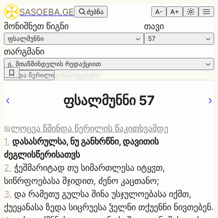
SASOEBA.GE
ძებნა
A-
A+
მონიშნეთ წიგნი
თავი
ფსალმუნნი
57
თარგმანი
გ. მთაწმინდელის რედაქციით
წმინდა წერილი
განმარტებები
ფსალმუნნი 57
ლოცვა წმინდა წერილის წაკითხვამდე
1
.
დასასრულსა, ნუ განხრწნი, დავითის
ძეგლისწერისათჳს
2
.
ჭეშმარიტად თუ სიმართლესა იტყჳთ,
სიწრფოებასა შჯიდით, ძენო კაცთანო;
3
.
და რამეთუ გულსა შინა უსჯულოებასა იქმთ,
ქუეყანასა ზედა სიცრუესა ჴელნი თქუენნი ნივთებენ.