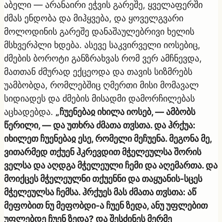
აბელი — არანაირი ეჭვის გარეშე, ყველაფერში
ძმას ენდობა და მიჰყვება, და ყოველგვარი
მოლოდინის გარეშე დანაშაულებრივი ხელის
მსხვერპლი ხდება. ასევე საკვირველი იოსებიც,
ძმების ბოროტი განზრახვას რომ ვერ ამჩნევდა,
მათთან ძმურად ექცეოდა და თავის სიზმრებს
უამბობდა, რომლებშიც ღმერთი მისი მომავალ
სიდიადეს და ძმების მისადმი დამორჩილებას
აცხადებდა.
„ჩუენებაჲ იხილა იოსებ, — ამბობს
წერილი, — და უთხრა ძმათა თჳსთა. და ჰრქუა:
იხილეთ ჩუენებაჲ ესე, რომელი მეჩუენა. მეგონა მე,
ვითარმედ თქუენ ჰკრევდით მჭელეულსა შორის
ველსა და აღდგა მჭელეული ჩემი და აღემართა. და
მოიქცეს მჭელეულნი თქუენნი და თაყუანის-სცეს
მჭელეულსა ჩემსა. ჰრქუეს მას ძმათა თჳსთა: აწ
მეფობით ნუ მეფობდი-ა ჩუენ ზედა, ანუ უფლებით
უფლებდე ჩუენ ზედა? და შესძინეს მერმე