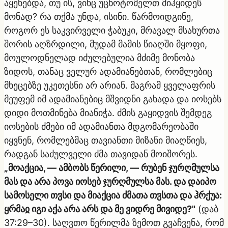
აყენებდა, თუ ის, ვინც უცხოტომელთ მიჰყიდეს
მონად? რა თქმა უნდა, ისინი. წარმოიდგინე,
როგორ ეს საკვირველი ჭაბუკი, მრავალ მსახურთა
შორის აღზრდილი, მუდამ მამის წიაღში მყოფი,
მოულოდნელად იძულებულია მძიმე მონობა
ზიდოს, თანაც ველურ ადამიანებთან, რომლებიც
მხეცებზე უკეთესნი არ არიან. მაგრამ ყველაფრის
მეუფემ იმ ადამიანებიც მშვიდნი გახადა და იოსებს
დიდი მოთმინება მიანიჭა. ძმის გაყიდვის შემდეგ
იოსების ძმები იმ ადამიანთა მდგომარეობაში
იყვნენ, რომლებმაც თავიანთი მიზანი მიაღწიეს,
რადგან საძულველი ძმა თავიდან მოიშორეს.
„მოაქცია, — ამბობს წერილი, — რუბენ ჯურღმულსა
მას და არა პოვა იოსებ ჯურღმულსა მას. და დაიპო
სამოსელი თჳსი და მიაქცია ძმათა თჳსთა და ჰრქუა:
ყრმაჲ იგი აქა არა არს და მე ვიდრე მივიდე?"
(დაბ
37:29–30). საღვთო წერილმა ზემოთ გვაჩვენა, რომ