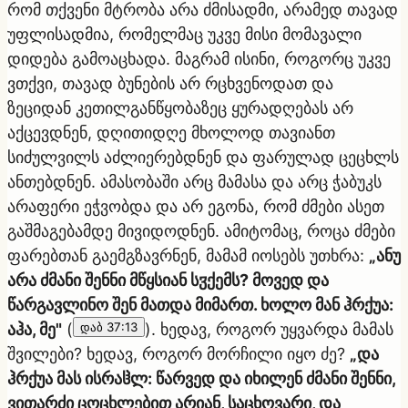
რომ თქვენი მტრობა არა ძმისადმი, არამედ თავად
უფლისადმია, რომელმაც უკვე მისი მომავალი
დიდება გამოაცხადა. მაგრამ ისინი, როგორც უკვე
ვთქვი, თავად ბუნების არ რცხვენოდათ და
ზეციდან კეთილგანწყობაზეც ყურადღებას არ
აქცევდნენ, დღითიდღე მხოლოდ თავიანთ
სიძულვილს აძლიერებდნენ და ფარულად ცეცხლს
ანთებდნენ. ამასობაში არც მამასა და არც ჭაბუკს
არაფერი ეჭვობდა და არ ეგონა, რომ ძმები ასეთ
გაშმაგებამდე მივიდოდნენ. ამიტომაც, როცა ძმები
ფარებთან გაემგზავრნენ, მამამ იოსებს უთხრა:
„ანუ
არა ძმანი შენნი მწყსიან სჳქემს? მოვედ და
წარგავლინო შენ მათდა მიმართ. ხოლო მან ჰრქუა:
აჰა, მე"
(
დაბ 37:13
). ხედავ, როგორ უყვარდა მამას
შვილები? ხედავ, როგორ მორჩილი იყო ძე?
„და
ჰრქუა მას ისრაჱლ: წარვედ და იხილენ ძმანი შენნი,
ვითარძი ცოცხლებით არიან, საცხოვარი, და