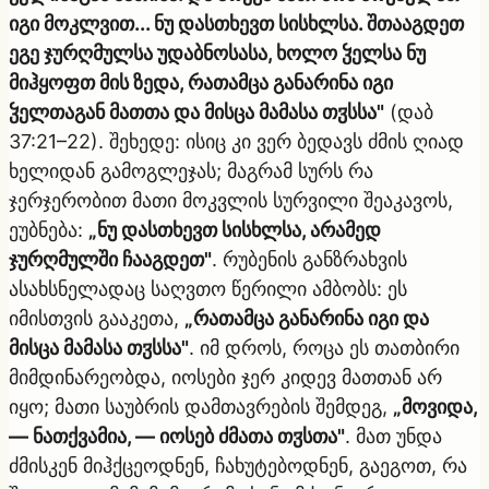
იგი მოკლვით... ნუ დასთხევთ სისხლსა. შთააგდეთ
ეგე ჯურღმულსა უდაბნოსასა, ხოლო ჴელსა ნუ
მიჰყოფთ მის ზედა, რათამცა განარინა იგი
ჴელთაგან მათთა და მისცა მამასა თჳსსა"
(დაბ
37:21–22). შეხედე: ისიც კი ვერ ბედავს ძმის ღიად
ხელიდან გამოგლეჯას; მაგრამ სურს რა
ჯერჯერობით მათი მოკვლის სურვილი შეაკავოს,
ეუბნება:
„ნუ დასთხევთ სისხლსა, არამედ
ჯურღმულში ჩააგდეთ"
. რუბენის განზრახვის
ასახსნელადაც საღვთო წერილი ამბობს: ეს
იმისთვის გააკეთა,
„რათამცა განარინა იგი და
მისცა მამასა თჳსსა"
. იმ დროს, როცა ეს თათბირი
მიმდინარეობდა, იოსები ჯერ კიდევ მათთან არ
იყო; მათი საუბრის დამთავრების შემდეგ,
„მოვიდა,
— ნათქვამია, — იოსებ ძმათა თჳსთა"
. მათ უნდა
ძმისკენ მიჰქცეოდნენ, ჩახუტებოდნენ, გაეგოთ, რა