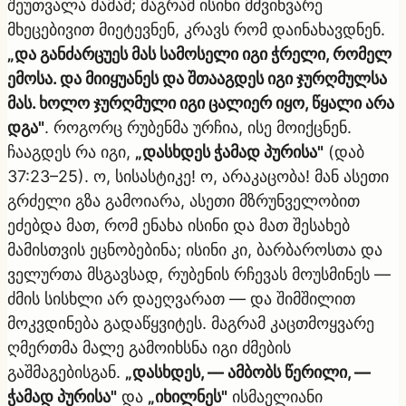
შეუთვალა მამამ; მაგრამ ისინი მძვინვარე
მხეცებივით მიეტევნენ, კრავს რომ დაინახავდნენ.
„და განძარცუეს მას სამოსელი იგი ჭრელი, რომელ
ემოსა. და მიიყუანეს და შთააგდეს იგი ჯურღმულსა
მას. ხოლო ჯურღმული იგი ცალიერ იყო, წყალი არა
დგა"
. როგორც რუბენმა ურჩია, ისე მოიქცნენ.
ჩააგდეს რა იგი,
„დასხდეს ჭამად პურისა"
(დაბ
37:23–25). ო, სისასტიკე! ო, არაკაცობა! მან ასეთი
გრძელი გზა გამოიარა, ასეთი მზრუნველობით
ეძებდა მათ, რომ ენახა ისინი და მათ შესახებ
მამისთვის ეცნობებინა; ისინი კი, ბარბაროსთა და
ველურთა მსგავსად, რუბენის რჩევას მოუსმინეს —
ძმის სისხლი არ დაეღვარათ — და შიმშილით
მოკვდინება გადაწყვიტეს. მაგრამ კაცთმოყვარე
ღმერთმა მალე გამოიხსნა იგი ძმების
გაშმაგებისგან.
„დასხდეს, — ამბობს წერილი, —
ჭამად პურისა"
და
„იხილნეს"
ისმაელიანი