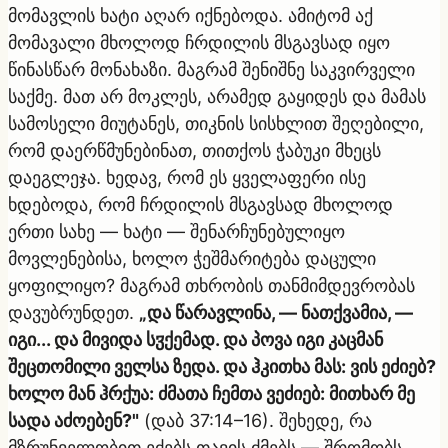
მომავლის ხატი აღარ იქნებოდა. ამიტომ აქ
მომავალი მხოლოდ ჩრდილის მსგავსად იყო
წინასწარ მონახაზი. მაგრამ შენიშნე საკვირველი
საქმე. მათ არ მოკლეს, არამედ გაყიდეს და მამას
სამოსელი მიუტანეს, თიკნის სისხლით შეღებილი,
რომ დაერწმუნებინათ, თითქოს ჭაბუკი მხეცს
დაეგლეჯა. ხედავ, რომ ეს ყველაფერი ისე
ხდებოდა, რომ ჩრდილის მსგავსად მხოლოდ
ერთი სახე — ხატი — შენარჩუნებულიყო
მოვლენებისა, ხოლო ჭეშმარიტება დაცული
ყოფილიყო? მაგრამ თხრობის თანმიმდევრობას
დავუბრუნდეთ.
„და წარავლინა, — ნათქვამია, —
იგი... და მივიდა სჳქემად. და პოვა იგი კაცმან
შეცთომილი ველსა ზედა. და ჰკითხა მას: ვის ეძიებ?
ხოლო მან ჰრქუა: ძმათა ჩემთა ვეძიებ: მითხარ მე
სადა აძოებენ?"
(დაბ 37:14–16). შეხედე, რა
მზრუნველობით ეძებს თავის ძმებს — შრომობს,