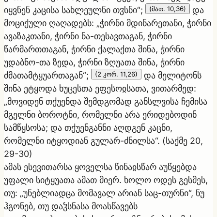
იყვნენ კაცისა სახლეულნი თჳსნი“;
(მათ. 10,36)
და
მოციქული ღაღადებს: „ჭირნი მდინარეთანი, ჭირნი
ავაზაკთანი, ჭირნი ნა-თესავთაგან, ჭირნი
წარმართთაგან, ჭირნი ქალაქთა შინა, ჭირნი
უდაბნო-თა ზედა, ჭირნი ზღუათა შინა, ჭირნი
ძმათამტყუართაგან“;
(2 კორ. 11,26)
და მელიტონს
შინა ეტყოდა ხუცესთა ეფესოჲსათა, ვითარმედ:
„მოვიდენ თქუენდა შემდგომად განსლვისა ჩემისა
მგელნი ბოროტნი, რომელნი არა ერიდებოდინ
სამწყსოსა; და თქუენგანნი აღდგენ კაცნი,
რომელნი იტყოდიან გულარ-ძნილსა“.
(საქმე 20,
29-30)
ამას ესევითარსა ყოველსა წინაჲსწარ აუწყებდა
უფალი სიტყუათა ამათ მიერ. ხოლო ოდეს გესმეს,
თუ: „უნებლიადცა მომავალ არიან საც-თურნი“, ნუ
ჰგონებ, თუ დაჴსნასა მოასწავებს