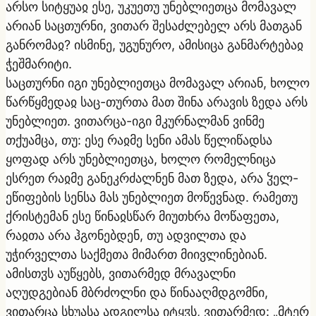
არსო სიტყუაჲ ესე, უკუეთუ უნებლიეთცა მომავალ
არიან საცთურნი, ვითარ შესაძლებელ არს მათგან
განრომაჲ? ისმინე, უგუნურო, ამისიცა განმარტებაჲ
ჭეშმარიტი.
საცთურნი იგი უნებლიეთცა მომავალ არიან, ხოლო
წარწყმედაჲ საც-თურთა მათ შინა არავის ზედა არს
უნებლიეთ. ვითარცა-იგი მკურნალმან ვინმე
თქუამცა, თუ: ესე რაჲმე სენი ამას წელიწადსა
ყოფად არს უნებლიეთცა, ხოლო რომელნიცა
ესრეთ რაჲმე განეკრძალნენ მათ ზედა, არა ჴელ-
ეწიფების სენსა მას უნებლიეთ მოწევნად. რამეთუ
ქრისტემან ესე წინაჲსწარ მიუთხრა მოწაფეთა,
რაჲთა არა ჰგონებდენ, თუ ადვილთა და
უჭირველთა საქმეთა მიმართ მიივლინებიან.
ამისთჳს აუწყებს, ვითარმედ მრავალნი
აღუდგებიან მბრძოლნი და წინააღმდგომნი,
ვითარცა სხუასა ადგილსა იტყჳს, ვითარმედ: „მტერ