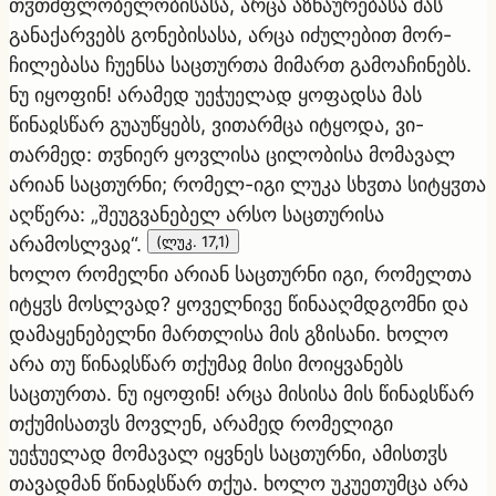
თჳთმფლობელობისასა, არცა აზნაურებასა მას
განაქარვებს გონებისასა, არცა იძულებით მორ-
ჩილებასა ჩუენსა საცთურთა მიმართ გამოაჩინებს.
ნუ იყოფინ! არამედ უეჭუელად ყოფადსა მას
წინაჲსწარ გუაუწყებს, ვითარმცა იტყოდა, ვი-
თარმედ: თჳნიერ ყოვლისა ცილობისა მომავალ
არიან საცთურნი; რომელ-იგი ლუკა სხჳთა სიტყჳთა
აღწერა: „შეუგვანებელ არსო საცთურისა
არამოსლვაჲ“.
(ლუკ. 17,1)
ხოლო რომელნი არიან საცთურნი იგი, რომელთა
იტყჳს მოსლვად? ყოველნივე წინააღმდგომნი და
დამაყენებელნი მართლისა მის გზისანი. ხოლო
არა თუ წინაჲსწარ თქუმაჲ მისი მოიყვანებს
საცთურთა. ნუ იყოფინ! არცა მისისა მის წინაჲსწარ
თქუმისათჳს მოვლენ, არამედ რომელიგი
უეჭუელად მომავალ იყვნეს საცთურნი, ამისთჳს
თავადმან წინაჲსწარ თქუა. ხოლო უკუეთუმცა არა