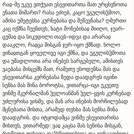
რაჲ-მე უკუე ვთქუათ ესევითართა მათ ურცხჳნოთა
ენათა მიმართ? რასა ეძიებ, კაცო უგულისჴმოო,
ამისა უმეტესსა კურნებასა და შეწევნასა? ღმერთი
კაც იქმნა ჩუენთჳს, ხატი მონებისაჲ მიიღო, ჯუარ-
ცუმაჲ და სიკუდილი თავს-იდვა და არარაჲ
დააკლო, რაჲცა მისგან ჯერ-იყო ქმნად. ხოლო
ვინაჲთგან ყოველივე იგი ქმნა, და უგულისჴმოთა
და უმადლოთა არა ინებეს სარგებელი, ამისთჳს
ვაებასა მისცემს მათ, რამეთუ ესოდენსა მას და
ესევითარსა კურნებასა ზედა დაადგრეს იგინი
სენსა მას შინა ბოროტსა, ვითარცა-იგი უკუეთუ
ვინმე მკურნალმან ჴელოანმან ჴელ-ყვის კურნებად
უძლურისა ვისმე, და მან არა ინების მორჩილებად
მცნებათა მისთა, არამედ თჳსსა მას სენსა შინა
დაადგრის. და იტყოდამცა ვინმე ესევითარისა
მისთჳს, ვითარმედ: ვაჲ კაცსა მას სენისა მისგან,
რომელი თჳსითა დაჴსნილობითა და ვერაგობითა