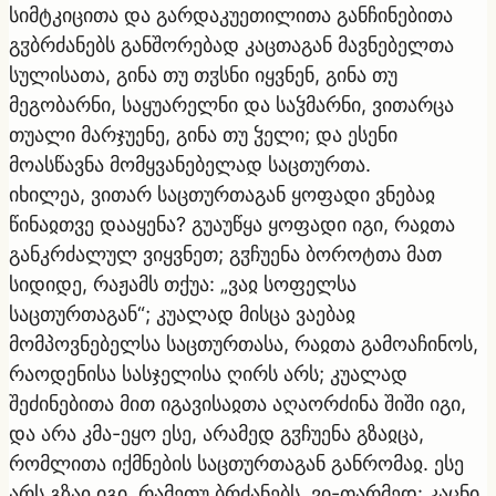
სიმტკიცითა და გარდაკუეთილითა განჩინებითა
გჳბრძანებს განშორებად კაცთაგან მავნებელთა
სულისათა, გინა თუ თჳსნი იყვნენ, გინა თუ
მეგობარნი, საყუარელნი და საჴმარნი, ვითარცა
თუალი მარჯუენე, გინა თუ ჴელი; და ესენი
მოასწავნა მომყვანებელად საცთურთა.
იხილეა, ვითარ საცთურთაგან ყოფადი ვნებაჲ
წინაჲთვე დააყენა? გუაუწყა ყოფადი იგი, რაჲთა
განკრძალულ ვიყვნეთ; გჳჩუენა ბოროტთა მათ
სიდიდე, რაჟამს თქუა: „ვაჲ სოფელსა
საცთურთაგან“; კუალად მისცა ვაებაჲ
მომპოვნებელსა საცთურთასა, რაჲთა გამოაჩინოს,
რაოდენისა სასჯელისა ღირს არს; კუალად
შეძინებითა მით იგავისაჲთა აღაორძინა შიში იგი,
და არა კმა-ეყო ესე, არამედ გჳჩუენა გზაჲცა,
რომლითა იქმნების საცთურთაგან განრომაჲ. ესე
არს გზაჲ იგი, რამეთუ ბრძანებს, ვი-თარმედ: კაცნი