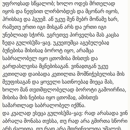
უფროჲსად სწყალობ; ხოლო ოდეს მრთელად
იყოს და ნეფსით ლირბობდეს და მცონარ იყოს,
ჰრისხავ და ჰგუემ. აწ უკუე შენ მებრ მოწამე ხარ,
რამეთუ ერთი იგი მისგან არს და ერთი იგი
უნებლიად სჭირს. ეგრეთვე პირველსა მას კაცსა
ზედა გულისჴმა-ყავ. უკუეთუმცა აგებულებაჲ
ბუნებისა მისისაჲ ბოროტ იყო, არამცა
საბრალობელ იყო ცთომისა მისთჳს და
გარდასლვისა მცნებისაგან. ვინაჲთგან უკუე
კეთილად დაიბადა კეთილთა მომნიჭებელისა მის
მეუფისაგან და ყოველი სათნოებაჲ მიეცა მას,
ხოლო მან თჳთმფლობელად ბოროტი გამოირჩია,
მისისა მის ნებისა იყო ცთომაჲ, ამისთჳს
სამართლად საბრალობელ იქმნა.
და კუალად ესეცა გულისჴმა-ყავ: რად არასადა ვინ
აბრალა მონასა თჳსსა, თუ რად არა გმირთა სწორი
არს ძალითა, თუ რად არა მფრინველთა უმალეს