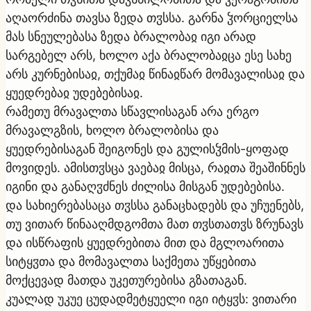
აღაორძინა თავსა ზედა თჳსსა. გარნა ჴორციელსა
მას სნეულებასა ზედა ბრალობაჲ იგი არად
სარგებელ არს, ხოლო აქა ბრალობაჲცა ესე სახე
არს კურნებისაჲ, თქუმაჲ წინაჲწარ მომავალისაჲ და
ყუედრებაჲ უდებებისაჲ.
რამეთუ მრავალთა სწავლისაგან არა ერგო
მრავალგზის, ხოლო ბრალობისა და
ყუედრებისაგან შეიგონეს და გულისჴმის-ყოფად
მოვიდეს. ამისთჳსცა ვაებაჲ მისცა, რაჲთა შეაშინნეს
იგინი და განაღჳძნეს ძილისა მისგან უდებებისა.
და სახიერებასაცა თჳსსა განაცხადებს და უჩუენებს,
თუ ვითარ წინააღმდგომთა მათ თჳსთათჳს ზრუნავს
და ისწრაფის ყუედრებითა მით და მგლოარითა
სიტყჳთა და მომავალთა საქმეთა უწყებითა
მოქცევად მათდა უკეთურებისა გზათაგან.
კუალად უკუე ცუდადმეტყუელი იგი იტყჳს: ვითარი