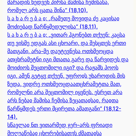
მარადის ხედვენ პირსა მამისა ჩემისასა,
რომელ არს ცათა შინა“ (18,10).
ს ა ხ ა რ ე ბ ა ჲ: „რამეთუ მოვიდა ძე კაცისაჲ
მოძიებად წარწყმედულისა“ (18,11).
ს ა ხ ა რ ე ბ ა ჲ: „ვითარ ჰგონებთ თქუენ: კაცსა
თუ ვისმე ედგას ასი ცხოარი, და შესცთეს ერთი
მათგანი, არა-მე დაუტევნესა ოთხმეოცდა
ათცხრამეტნი იგი მთათა გარე და წარვიდეს და
მოიძიოს შეცთომილი იგი? და რაჟამს პოოს
იგი, ამენ გეტყჳ თქუენ, უფროჲს უხაროდის მის
ზედა, ვიდრე ოთხმეოცდაათცხრამეტთა მათ,
რომელნი არა შეცთომილ იყვნეს. ესრეთ არა
არს ნებაჲ მამისა ჩემისა ზეცათაჲსაჲ, რაჲთა
წარწყმდეს ერთი მცირეთა ამათგანი“ (18,12-
14).
სწავლაჲ ნთ ვითარმედ ჯერ-არს ფრიადი
მოღუაწებაჲ ცხორებისათჳს ძმათაჲსა