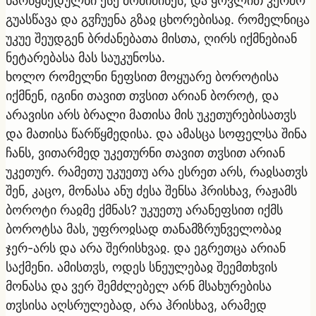
წარწყმედულნი ესე მომიძინეს, და ყოვლით კერძო
გუასწავა და გჳჩუენა გზაჲ ცხორებისაჲ. რომელნიცა
უკუე შეუდგენ ბრძანებათა მისთა, ღირს იქმნებიან
ნეტარებასა მას საუკუნოსა.
ხოლო რომელნი ნეფსით მოყუარე ბოროტისა
იქმნენ, იგინი თავით თჳსით არიან ბოროტ, და
არავისი არს ბრალი მათისა მის უკეთურებისათჳს
და მათისა წარწყმედისა. და ამასცა სოფელსა შინა
ჩანს, ვითარმედ უკეთურნი თავით თჳსით არიან
უკეთურ. რამეთუ უკუეთუ არა ესრეთ არს, რაჲსათჳს
შენ, კაცო, მონასა ანუ ძესა შენსა ჰრისხავ, რაჟამს
ბოროტი რაჲმე ქმნას? უკუეთუ არანეფსით იქმს
ბოროტსა მას, უფროჲსად თანამზრუნველობაჲ
ჯერ-არს და არა შერისხვაჲ. და ეგრეთცა არიან
საქმენი. ამისთჳს, ოდეს სნეულებაჲ შეემთხჳის
მონასა და ვერ შემძლებელ არნ მსახურებისა
თჳსისა აღსრულებად, არა ჰრისხავ, არამედ