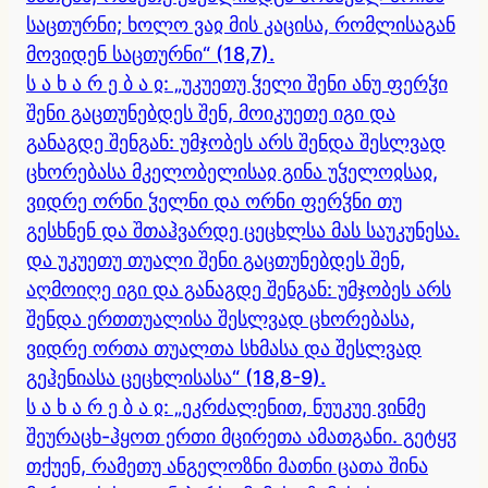
საცთურნი; ხოლო ვაჲ მის კაცისა, რომლისაგან
მოვიდენ საცთურნი“ (18,7).
ს ა ხ ა რ ე ბ ა ჲ: „უკუეთუ ჴელი შენი ანუ ფერჴი
შენი გაცთუნებდეს შენ, მოიკუეთე იგი და
განაგდე შენგან: უმჯობეს არს შენდა შესლვად
ცხორებასა მკელობელისაჲ გინა უჴელოჲსაჲ,
ვიდრე ორნი ჴელნი და ორნი ფერჴნი თუ
გესხნენ და შთაჰვარდე ცეცხლსა მას საუკუნესა.
და უკუეთუ თუალი შენი გაცთუნებდეს შენ,
აღმოიღე იგი და განაგდე შენგან: უმჯობეს არს
შენდა ერთთუალისა შესლვად ცხორებასა,
ვიდრე ორთა თუალთა სხმასა და შესლვად
გეჰენიასა ცეცხლისასა“ (18,8-9).
ს ა ხ ა რ ე ბ ა ჲ: „ეკრძალენით, ნუუკუე ვინმე
შეურაცხ-ჰყოთ ერთი მცირეთა ამათგანი. გეტყჳ
თქუენ, რამეთუ ანგელოზნი მათნი ცათა შინა