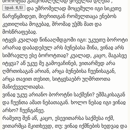
ბოროტსა განკრძალულად ყოველსა დღესა“,
(დაბ. 6,5)
და უშრომელად მოცემული იგი სიკეთე
წარვწყმიდეთ, მიერითგან რომელთაცა ენებოს
კეთილისა მოგებაჲ, შრომაჲ უჴმს მათ და
მოსწრაფებაჲ.
იტყჳს კუალად წინააღმდგომი იგი: უკუეთუ ბოროტი
არარაჲ დაბადებულ არს ბუნებასა შინა, ვინაჲ არს
სიმრავლე ესე ბოროტთაჲ? კუალად, კაცო, მაგასვე
იტყჳა? აწ უკუე მე გამოვაჩინებ, ვითარმედ არა
ღმრთისაგან არიან, არცა ბუნებისა ჩუენისაგან,
არცა თავით თჳსით, სიტყჳსაებრ უღმრთოთა
მანიქეველთაჲსა.
ვინაჲ უკუე არიანო ბოროტნი საქმენი? ეშმაკისაგან
და ჩუენთა ამათ ნებათაგან. ხოლო ნებაჲ იგი ვინაჲ
არსო? ჩუენგანვე.
რამეთუ შენ აწ, კაცო, ესევითარსა საქმესა იქმ,
ვითარმცა მკითხევდ, თუ: ვინაჲ იქმნების ხედვაჲ და