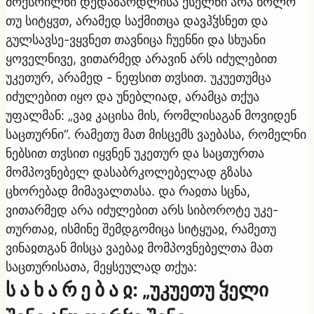
მოქსოილნი დედაზარდლისა ქსელნი არა ხოლო
თუ სიტყჳთ, არამედ საქმითცა დავჰჴსნეთ და
გულსავსე-ვყვნეთ თავნიცა ჩუენნი და სხუანი
ყოველნივე, ვითარმედ არავინ არს იძულებით
უკეთურ, არამედ - ნეფსით თჳსით. უკუეთუმცა
იძულებით იყო და უნებლიად, არამცა თქუა
უფალმან: „ვაჲ კაცისა მის, რომლისაგან მოვიდენ
საცთურნი“. რამეთუ მათ მისცემს ვაებასა, რომელნი
ნებსით თჳსით იყვნენ უკეთურ და საცთურთა
მომპოვნებელ დასაბრკოლებელად გზასა
ცხორებად მიმავალთასა. და რაჲთა სცნა,
ვითარმედ არა იძულებით არს სიბოროტე უკე-
თურთაჲ, ისმინე შემდგომიცა სიტყუაჲ, რამეთუ
ვინაჲთგან მისცა ვაებაჲ მომპოვნებელთა მათ
საცთურისათა, მეყსეულად თქუა:
ს ა ხ ა რ ე ბ ა ჲ: „უკუეთუ ჴელი