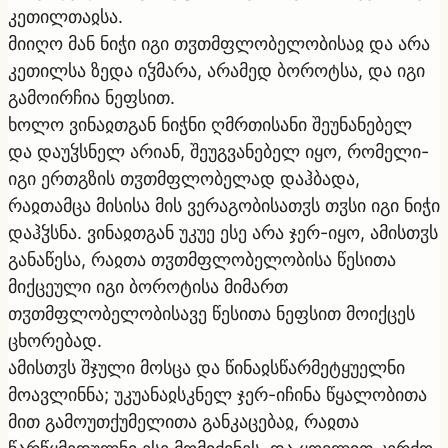
კეთილთაჲსა.
მიიღო მან ნიჭი იგი თჳთმფლობელობისაჲ და არა
კეთილსა ზედა იჴმარა, არამედ ბოროტსა, და იგი
გამოირჩია ნეფსით.
ხოლო ვინაჲთგან ნიჭნი ღმრთისანი შეუნანებელ
და დაუჴსნელ არიან, შეუგვანებელ იყო, რომელი-
იგი ერთგზის თჳთმფლობელად დაჰბადა,
რაჲთამცა მისისა მის ვერაგობისათჳს თჳსი იგი ნიჭი
დაჰჴსნა. ვინაჲთგან უკუე ესე არა ჯერ-იყო, ამისთჳს
განაწესა, რაჲთა თჳთმფლობელობისა წესითა
მიქცეული იგი ბოროტისა მიმართ
თჳთმფლობელობისავე წესითა ნეფსით მოიქცეს
ცხორებად.
ამისთჳს შჯული მოსცა და წინაჲსწარმეტყუელნი
მოავლინნა; უკუანაჲსკნელ ჯერ-იჩინა წყალობითა
მით გამოუთქუმელითა განკაცებაჲ, რაჲთა