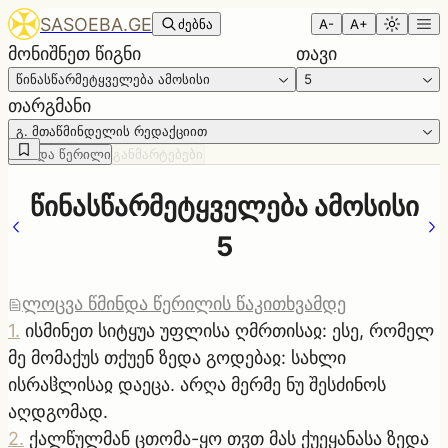
SASOEBA.GE
ძებნა
A-
A+
მონიშნეთ წიგნი
თავი
წინასწარმეტყველება ამოსისი
5
თარგმანი
გ. მთაწმინდელის რედაქციით
წმინდა წერილი
განმარტებები
წინასწარმეტყველება ამოსისი
5
ლოცვა წმინდა წერილის წაკითხვამდე
1
.
ისმინეთ სიტყუა უფლისა ღმრთისაჲ: ესე, რომელ
მე მომაქუს თქუენ ზედა გოდებაჲ: სახლი
ისრაჱლისაჲ დაეცა. არღა მერმე ნუ შესძინოს
აღდგომად.
2
.
ქალწულმან ცთომა-ყო თჳთ მას ქუეყანასა ზედა