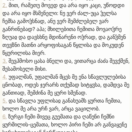
2
.
მით, რამეთუ მოვედ და არა იყო კაცი, უწოდდი
და არა იყო მსმენელი: ნუ ვერ ძალ-უცა ჴელსა
ჩემსა გამოჴსნად, ანუ ვერ შემძლებელ ვარ
განრინებად? აჰა; მხილებითა ჩემითა მოვაოჴრე
ზღუაჲ და დავსხნე მდინარენი ოჴრად, და განჴმენ
თევზნი მათნი არყოფისაგან წყლისა და მოკუდენ
წყურილისა მიერ.
3
.
შევჰმოსო ცასა ბნელი და, ვითარცა ძაძა შევქმენ,
შესამოსელი მისი.
4
.
უფალმან, უფალმან მცეს მე ენა სწავლულებისა
ცნობად, ოდეს ჯერარს თქუმად სიტყჳსა, დამდვა მე
განთიად, შემძინა მე ყური სმენად.
5
.
და სწავლა უფლისაჲ განახუამს ყურთა ჩემთა,
ხოლო მე არა ურჩ ვარ, არცა ვაცილობ.
6
.
ზურგი ჩემი მივეც გუემათა და ღაწუნი ჩემნი
ყურმილის-ცემათა, ხოლო პირი ჩემი არ განვაყენე