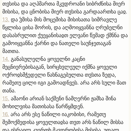
თჳსისა და აღჰმართა მკჳდროანი სიბრძნისა მიერ
მისისა, და ცნობისა მიერ თჳსისა გარდაართხა ცაჲ.
13
.
და ჴმისა მის მოცემისა მისისათა სიმრავლე
წყლისა ცისა შორის, და აღმოიყვანნა ღრუბელნი
დასასრულით ქუეყანისაჲთ ელვანი წჳმად ქმნნა და
გამოიყვანნა ქარნი და ნათელი საუნჯეთაგან
მათთა.
14
.
განასულელნა ყოველნი კაცნი
მეცნიერებისაგან, სირცხჳლეულ იქმნა ყოველი
ოქროჲსმჭედელი წახნაგებულთა თჳსთა ზედა,
რამეთუ ცილი იგი გამოადნვეს. არა არს სული მათ
თანა.
15
.
ამაონი არიან საქმენი ნამღერნი ჟამსა შინა
მოხილვისა მათისასა წარწყმდენ.
16
.
არა არს ესე ნაწილი იაკობისი, რამეთუ
შემოქმედისა ყოველთაჲსა თჳთ არს ნაწილ მისსა
და ისრაილ კუერთხ მკჳდრობისა მისისა. უფალ