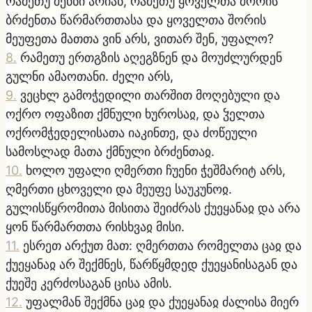
რამეთუ შენნი არიან, რამეთუ ყოველთა შორის
ბრძენთა წარმართთასა და ყოველთა შორის
მეუფეთა მათთა ვინ არს, ვითარ შენ, უფალო?
8
.
რამეთუ ერთგზის აღეგზნენ და მოუძლურდენ
გულნი ამაოთანი. ძელი არს,
9
.
ვეცხლ გამოჭედილი თარშით მოღებული და
ოქრო ოფაზით ქმნული ხუროსაჲ, და ჴელთა
ოქრომჭედელისათა იაკინთე, და ძოწეული
სამოსლად მათა ქმნული ბრძენთაჲ.
10
.
ხოლო უფალი ღმერთი ჩუენი ჭეშმარიტ არს,
ღმერთი ცხოველი და მეუფე საუკუნოჲ.
გულისწყრომითა მისითა შეიძრას ქუეყანაჲ და არა
ყონ წარმართთა რისხვაჲ მისი.
11
.
ესრეთ არქუთ მათ: ღმერთთა რომელთა ცაჲ და
ქუეყანაჲ არ შექმნეს, წარწყმდედ ქუეყანისაგან და
ქუეშე კერძოსაგან ცისა ამის.
12
.
უფალმან შექმნა ცაჲ და ქუეყანაჲ ძალისა მიერ