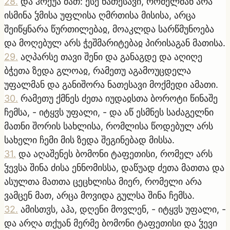
28
.
და ჰრქუა მათ: ესე ნათესავი, რომელმან არა
ისმინა ჴმისა უფლისა ღმრთისა მისისა, არცა
შეიწყნარა წურთილებაჲ, მოაკლდა სარწმუნოება
და მოღებულ არს ჭეშმარიტებაჲ პირისაგან მათისა.
29
.
აღპარსე თავი შენი და განაგდე და აღიღე
ბჭეთა ზედა გლოაჲ, რამეთუ აგამოუცდელა
უფალმან და განიშორა ნათესავი მოქმედი ამათი.
30
.
რამეთუ ქმნეს ძეთა იუდაჲსთა ბოროტი წინაშე
ჩემსა, - იტყჳს უფალი, - და აწ ესმნეს საძაგელნი
მათნი შორის სახლისა, რომლისა წოდებულ არს
სახელი ჩემი მის ზედა შეგინებად მისსა.
31
.
და აღაშენეს ბომონი ტაფეთისი, რომელ არს
ჴევსა შინა ძისა ენნომისსა, დაწუად ძეთა მათთა და
ასულთა მათთა ცეცხლისა მიერ, რომელი არა
ვამცენ მათ, არცა მოვიდა გულსა შინა ჩემსა.
32
.
ამისთჳს, აჰა, დღენი მოვლენ, - იტყჳს უფალი, -
და არღა თქუან მერმე ბომონი ტაფეთისი და ჴევი