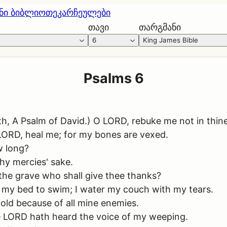
ნი ბიბლიოთეკა
რჩეულები
თავი
თარგმანი
6
King James Bible
Psalms 6
, A Psalm of David.) O LORD, rebuke me not in thine 
ORD, heal me; for my bones are vexed.
w long?
hy mercies' sake.
 the grave who shall give thee thanks?
I my bed to swim; I water my couch with my tears.
old because of all mine enemies.
the LORD hath heard the voice of my weeping.