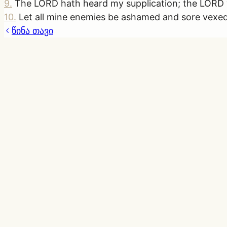
9
.
The LORD hath heard my supplication; the LORD w
10
.
Let all mine enemies be ashamed and sore vexed
წინა თავი