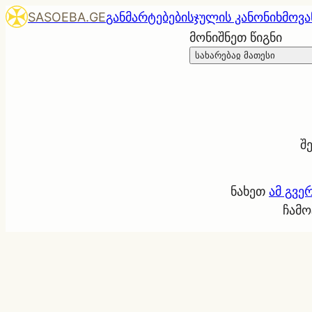
SASOEBA.GE
განმარტებები
სჯულის კანონი
ხმოვა
მონიშნეთ წიგნი
სახარებაჲ მათესი
შ
ნახეთ
ამ გვე
ჩამო