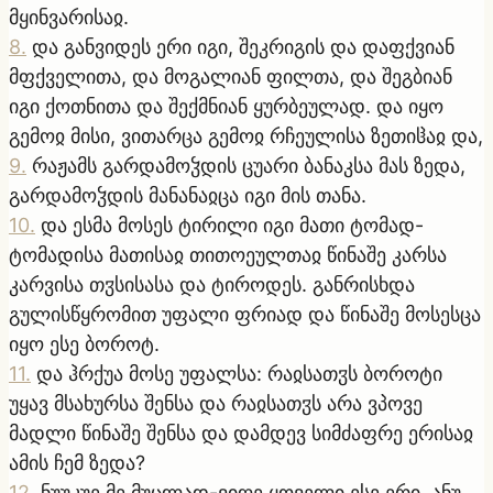
მყინვარისაჲ.
8
.
და განვიდეს ერი იგი, შეკრიგის და დაფქვიან
მფქველითა, და მოგალიან ფილთა, და შეგბიან
იგი ქოთნითა და შექმნიან ყურბეულად. და იყო
გემოჲ მისი, ვითარცა გემოჲ რჩეულისა ზეთიჱაჲ და,
9
.
რაჟამს გარდამოჴდის ცუარი ბანაკსა მას ზედა,
გარდამოჴდის მანანაჲცა იგი მის თანა.
10
.
და ესმა მოსეს ტირილი იგი მათი ტომად-
ტომადისა მათისაჲ თითოეულთაჲ წინაშე კარსა
კარვისა თჳსისასა და ტიროდეს. განრისხდა
გულისწყრომით უფალი ფრიად და წინაშე მოსესცა
იყო ესე ბოროტ.
11
.
და ჰრქუა მოსე უფალსა: რაჲსათჳს ბოროტი
უყავ მსახურსა შენსა და რაჲსათჳს არა ვპოვე
მადლი წინაშე შენსა და დამდევ სიმძაფრე ერისაჲ
ამის ჩემ ზედა?
12
.
ნუუკუე მე მუცლად-ვიღე ყოველი ესე ერი, ანუ