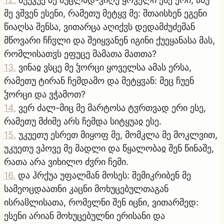
მე ვშვენ ესენი, რამეთუ მეტყჳ მე: შთაისხენ ეგენი
წიაღსა შენსა, ვითარცა აღიქჳს დედამძუძემან
მწოვარი ჩჩჳლი და შეიყვანენ იგინი ქუეყანასა მას,
რომლისათჳს ეფუცე მამათა მათთა?
13
.
ვინაჲ ვსცე მე ჴორცი ყოველსა ამას ერსა,
რამეთუ ტირან ჩემდამო და მეტყჳან: მეც ჩუენ
ჴორცი და ვჭამოთ?
14
.
ვერ ძალ-მიც მე მარტოსა ტჳრთვად ერი ესე,
რამეთუ მძიმე არს ჩემდა სიტყუაჲ ესე.
15
.
უკუეთუ ესრეთ მიყოფ მე, მომკლა მე მოკლვით,
უკუეთუ ვპოვე მე მადლი და წყალობაჲ შენ წინაშე,
რათა არა ვიხილო ძჳრი ჩემი.
16
.
და ჰრქუა უფალმან მოსეს: შემიკრიბენ მე
სამეოცდაათნი კაცნი მოხუცებულთაგან
ისრაჱლისათა, რომელნი შენ იცნი, ვითარმედ:
ესენი არიან მოხუცებულნი ერისანი და