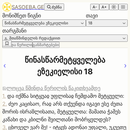
SASOEBA.GE
ძებნა
A-
A+
მონიშნეთ წიგნი
თავი
წინასწარმეტყველება ეზეკიელისი
18
თარგმანი
გ. მთაწმინდელის რედაქციით
წმინდა წერილი
განმარტებები
წინასწარმეტყველება
ეზეკიელისი 18
ლოცვა წმინდა წერილის წაკითხვამდე
1
.
და იქმნა სიტყუაჲ უფლისაჲ ჩემდამო მეტყუელი:
2
.
ძეო კაცისაო, რაჲ არს თქუენდა იგავი ესე ძეთა
შორის ისრაჱლისათა, მეტყუელთა: მამათა ჭამეს
კაწახი და კბილნი შვილთანი მობრყჳლდეს?
3
.
ცხოველ ვარ მე! - იტყჳს ადონაი უფალი, უკუეთუ