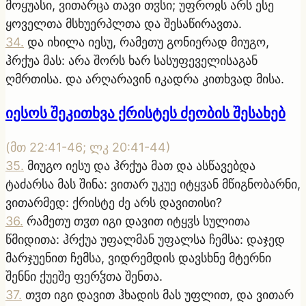
მოყუასი, ვითარცა თავი თჳსი; უფროჲს არს ესე
ყოველთა მსხუერპლთა და შესაწირავთა.
34
.
და იხილა იესუ, რამეთუ გონიერად მიუგო,
ჰრქუა მას: არა შორს ხარ სასუფეველისაგან
ღმრთისა. და არღარავინ იკადრა კითხვად მისა.
იესოს შეკითხვა ქრისტეს ძეობის შესახებ
(
მთ 22:41-46; ლკ 20:41-44
)
35
.
მიუგო იესუ და ჰრქუა მათ და ასწავებდა
ტაძარსა მას შინა: ვითარ უკუე იტყჳან მწიგნობარნი,
ვითარმედ: ქრისტე ძე არს დავითისი?
36
.
რამეთუ თჳთ იგი დავით იტყჳს სულითა
წმიდითა: ჰრქუა უფალმან უფალსა ჩემსა: დაჯედ
მარჯუენით ჩემსა, ვიდრემდის დავსხნე მტერნი
შენნი ქუეშე ფერჴთა შენთა.
37
.
თჳთ იგი დავით ჰხადის მას უფლით, და ვითარ