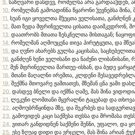
9
.
საზღვარი დასდევ, რომელსა არა გარდააჴდენ, ა
10
.
რომელმან გამოადინნა წყარონი ჴევნებსა შინა,
11
.
სუან იგი ყოველთა მჴეცთა ველისათა, განძღნენ 
12
.
მათ ზედა მფრინველთა ცისათა დაიმკჳდრონ, შო
13
.
დაათრობს მთათა ზესკნელთა მისთაგან; ნაყოფით
14
.
რომელმან აღმოუცენა თივა პირუტყუთა, და მწუა
15
.
და ღჳნო ახარებს გულსა კაცისასა, საცხებელითა
16
.
განძღენ ხენი ველისანი და ნაძუნი ლიბანისანი,
17
.
მუნ მფრინეელთა მართუე-ისხან, და ბუდე ყარყა
18
.
მთანი მაღალნი ირემთა, კლდენი შესავედრებ
19
.
შექმნა მთოვარე ჟამთათჳს, მზემან ცნა ჟამი დას
20
.
დასდევ ბნელი და იქმნა ღამე, მას შინა ვიდოდი
21
.
ლეკუნი ლომთანი მყჳრალნი ტაცებად და თხოვა
22
.
აღმოუბრწყინდა მზე, და შეკრბეს და სადგურთა
23
.
გამოვიდეს კაცი საქმესა თჳსსა და შრომასა თჳს
24
.
ვითარ განდიდნენ საქმენი შენნი, უფალო, და ყ
25
.
ესე ზღუაჲ დიდი და ვრცელი, მას შინა არიან ქ