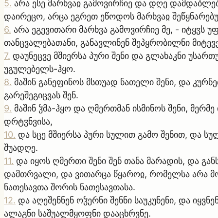
5
.
არა ესე მარხვაჲ გამოვირჩიე და დღე დამდაბლები
დაირეცო, არცა ეგრეთ ეწოდოს მარხვაჲ შეწყნარებ
6
.
არა ეგევითარი მარხვა გამოვირჩიე მე, - იტყჳს
თანცვალებათანი, განავლინენ შეპყრობილნი მიტე
7
.
დაუნეცვე მშიერსა პური შენი და გლახაკნი უსართ
უგულებელს-ჰყო.
8
.
მაშინ განეფინოს მსთუად ნათელი შენი, და კურნ
გარეშეგიცვას შენ.
9
.
მაშინ ჴმა-ჰყო და ღმერთმან ისმინოს შენი, მერმე
დრტჳნვისა,
10
.
და სცე მშიერსა პური სულით გამო შენით, და ს
შუადღე.
11
.
და იყოს ღმერთი შენი შენ თანა მარადის, და გან
დამთრვალი, და ვითარცა წყაროჲ, რომელსა არა მო
ნათესავთა შორის ნათესავთასა.
12
.
და აღეშენნენ ოჴერნი შენნი საუკუნენი, და იყვნ
ალაგნი საშუალმყოფნი დააცხრვნე.