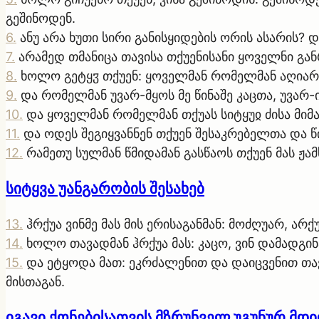
გეშინოდენ.
6
.
ანუ არა ხუთი სირი განისყიდების ორის ასარის?
7
.
არამედ თმანიცა თავისა თქუენისანი ყოველნი გან
8
.
ხოლო გეტყჳ თქუენ: ყოველმან რომელმან აღიაროს
9
.
და რომელმან უვარ-მყოს მე წინაშე კაცთა, უვარ-
10
.
და ყოველმან რომელმან თქუას სიტყუჲ ძისა მიმა
11
.
და ოდეს შეგიყვანნენ თქუენ შესაკრებელთა და წი
12
.
რამეთუ სულმან წმიდამან გასწაოს თქუენ მას ჟამს
სიტყვა უანგარობის შესახებ
13
.
ჰრქუა ვინმე მას მის ერისაგანმან: მოძღუარ, არქ
14
.
ხოლო თავადმან ჰრქუა მას: კაცო, ვინ დამადგ
15
.
და ეტყოდა მათ: ეკრძალენით და დაიცვენით თავნ
მისთაგან.
იგავი ქონებისათვის მზრუნველ უგუნურ მდ