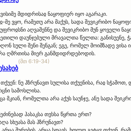
ჲ ვისიმე მდიდრისაჲ ნაყოფიერ იყო აგარაკი.
ჲ-მე ვყო, რამეთუ არა მაქუს, სადა შევიკრიბო ნაყოფი
და უფროჲსნი აღვაშენნე და შევიკრიბო მუნ ყოველი ნა
კეთილი დაუნჯებული მრავალთა წელთა: განისუენე, ჭა
იღონ სული შენი შენგან; ეგე, რომელ მოიმზადე ვისა 
 არა ღმრთისა მიერ განმდიდრდებოდის.
(
მთ 6:19-34
)
ესახებ
 თქუენ: ნუ ჰზრუნავთ სულისა თქუენისა, რაჲ სჭამოთ,
ცნი სამოსლისა.
ცა მკიან, რომელთა არა აქუს საუნჯე, ანუ სადა შეიკ
შეძინებად ჰასაკსა თჳსსა წყრთა ერთ?
ღა სხუასა მას ჰზრუნავთ?
 არცა შურების, არცა სთავს. ხოლო გეტყჳ თქუენ, რ