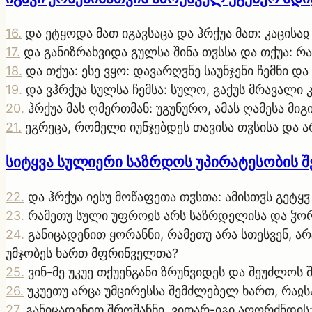
16
.
და ეტყოდა მათ იგავსაცა და ჰრქუა მათ: კაცისა
17
.
და განიზრახვიდა გულსა შინა თჳსსა და თქუა: რა
18
.
და თქუა: ესე ვყო: დავარღჳნე საუნჯენი ჩემნი 
19
.
და ვჰრქუა სულსა ჩემსა: სულო, გაქუს მრავალი 
20
.
ჰრქუა მას ღმერთმან: უგუნურო, ამას ღამესა მიგ
21
.
ეგრეცა, რომელი იუნჯებდეს თავისა თჳსისა და
სიტყვა სულიერი საზრდოს უპირატესობის შ
22
.
და ჰრქუა იესუ მოწაფეთა თჳსთა: ამისთჳს გეტყჳ
23
.
რამეთუ სული უფროჲს არს საზრდელისა და ჴორ
24
.
განიცადენით ყორანნი, რამეთუ არა სთესვენ, არ
უმჯობეს ხართ მფრინველთა?
25
.
ვინ-მე უკუე თქუენგანი ზრუნვიდეს და შეუძლოს 
26
.
უკუეთუ არცა უმცირესსა შემძლებელ ხართ, რაჲსა
27
.
განიცადენით შროშანნი, ვითარ-იგი აღორძნდის: