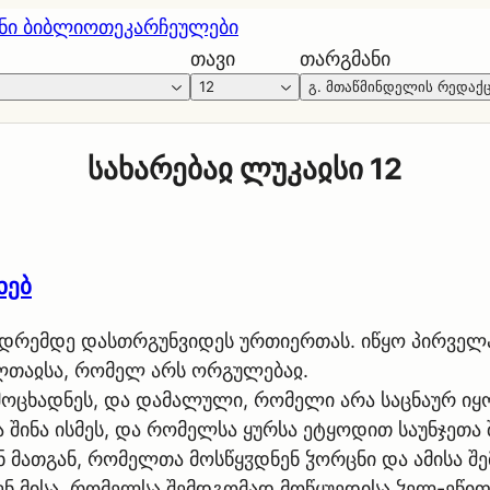
ნი ბიბლიოთეკა
რჩეულები
თავი
თარგმანი
12
გ. მთაწმინდელის რედაქ
სახარებაჲ ლუკაჲსი 12
ხებ
იდრემდე დასთრგუნვიდეს ურთიერთას. იწყო პირველა
ლთაჲსა, რომელ არს ორგულებაჲ.
ცხადნეს, და დამალული, რომელი არა საცნაურ იყო
 შინა ისმეს, და რომელსა ყურსა ეტყოდით საუნჯეთა 
ნ მათგან, რომელთა მოსწყჳდნენ ჴორცნი და ამისა შე
ნ მისა, რომელსა შემდგომად მოწყუედისა ჴელ-ეწიფებ