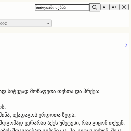
A-
A+
ციით
დ სიტყუად მოწაფეთა თჳსთა და ჰრქუა:
ს.
შინა, იქადაგოს ერდოთა ზედა.
მდგომად ვერარაჲ აქუს უმეტესი, რაჲ გიყონ თქუენ.
ის შთაგდებად გეჰენიასა. ჰე, გეტყჳ თქუენ, მისა