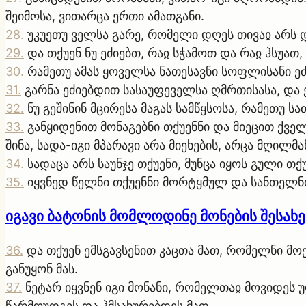
შეიმოსა, ვითარცა ერთი ამათგანი.
28
.
უკუეთუ ველსა გარე, რომელი დღეს თივაჲ არს 
29
.
და თქუენ ნუ ეძიებთ, რაჲ სჭამოთ და რაჲ ჰსუათ,
30
.
რამეთუ ამას ყოველსა ნათესავნი სოფლისანი ეძი
31
.
გარნა ეძიებდით სასაუფეველსა ღმრთისასა, და ე
32
.
ნუ გეშინინ მცირესა მაგას სამწყსოსა, რამეთუ 
33
.
განყიდენით მონაგებნი თქუენნი და მიეცით ქვე
შინა, სადა-იგი მპარავი არა მიეხების, არცა მღილმა
34
.
სადაცა არს საუნჯე თქუენი, მუნცა იყოს გული თქუ
35
.
იყვნედ წელნი თქუენნი მორტყმულ და სანთელნ
იგავი ბატონის მომლოდინე მონების შესახე
36
.
და თქუენ ემსგავსენით კაცთა მათ, რომელნი მ
განუყონ მას.
37
.
ნეტარ იყვნენ იგი მონანი, რომელთაჲ მოვიდეს უ
წარმოუდგეს და ჰმსახურებდეს მათ.