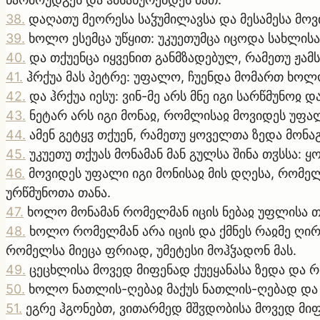
38
.
დაღათუ მეორესა საჴუმილავსა და მესამესა მოვი
39
.
ხოლო ესემცა უწყით: უკუეთუმცა იცოდა სახლისა
40
.
და თქუენცა იყვენით განმზადებულ, რამეთუ ჟამს
41
.
ჰრქუა მას პეტრე: უფალო, ჩუენდა მომართ ხოლო
42
.
და ჰრქუა იესუ: ვინ-მე არს მნე იგი სარწმუნო
43
.
ნეტარ არს იგი მონაჲ, რომლისაჲ მოვიდეს უფალ
44
.
ამენ გეტყჳ თქუენ, რამეთუ ყოველთა ზედა მონა
45
.
უკუეთუ თქუას მონამან მან გულსა შინა თჳსსა:
46
.
მოვიდეს უფალი იგი მონისაჲ მის დღესა, რომელ
ურწმუნოთა თანა.
47
.
ხოლო მონამან რომელმან იცის ნებაჲ უფლისა თჳ
48
.
ხოლო რომელმან არა იცის და ქმნეს რაჲმე ღირს
რომელსა მიეცა ფრიად, უმეტესი მოჰჴადონ მას.
49
.
ცეცხლისა მოვედ მიფენად ქუეყანასა ზედა და რა
50
.
ხოლო ნათლის-ღებაჲ მაქუს ნათლის-ღებად და
51
.
ეგრე ჰგონებთ, ვითარმედ მშჳდობისა მოვედ მიფე