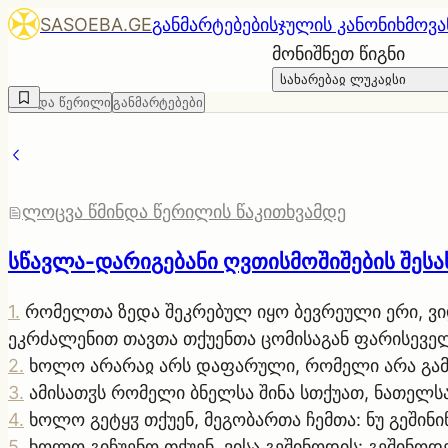
SASOEBA.GE
განმარტებები
სჯულის კანონი
ხმოვა
მონიშნეთ წიგნი
სახარებაჲ ლუკაჲსი
წმინდა წერილი
განმარტებები
ლოცვა წმინდა წერილის წაკითხვამდე
სწავლა-დარიგებანი ღვთისმოშიშების შესა
1
.
რომელთა ზედა შეკრებულ იყო ბევრეული ერი, ვ
ეკრძალენით თავთა თქუენთა ცომისაგან ფარისევე
2
.
ხოლო არარაჲ არს დაფარული, რომელი არა გამო
3
.
ამისათჳს რომელი ბნელსა შინა სთქუათ, ნათელსა
4
.
ხოლო გეტყჳ თქუენ, მეგობართა ჩემთა: ნუ გეშინი
5
.
ხოლო გიჩუენო თქუენ, ვისა გეშინოდის: გეშინოდე