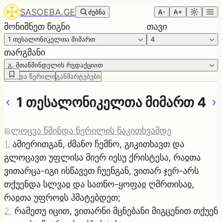
SASOEBA.GE
ძებნა
A-
A+
მონიშნეთ წიგნი
თავი
1 თესალონიკელთა მიმართ
4
თარგმანი
გ. მთაწმინდელის რედაქციით
წმინდა წერილი
განმარტებები
1 თესალონიკელთა მიმართ 4
ლოცვა წმინდა წერილის წაკითხვამდე
1
.
ამიერითგან, ძმანო ჩემნო, გიკითხავთ და
გლოცავთ უფლისა მიერ იესუ ქრისტესა, რაჲთა
ვითარცა-იგი ისწავეთ ჩუენგან, ვითარ ჯერ-არს
თქუენდა სლვაჲ და სათნო-ყოფაჲ ღმრთისაჲ,
რაჲთა უფროჲს ჰმატებდეთ;
2
.
რამეთუ იცით, ვითარნი მცნებანი მიგცენით თქუენ