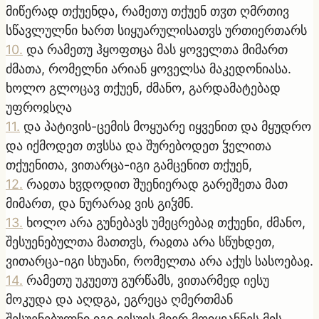
მიწერად თქუენდა, რამეთუ თქუენ თჳთ ღმრთივ
სწავლულნი ხართ სიყუარულისათჳს ურთიერთარს
10
.
და რამეთუ ჰყოფთცა მას ყოველთა მიმართ
ძმათა, რომელნი არიან ყოველსა მაკედონიასა.
ხოლო გლოცავ თქუენ, ძმანო, გარდამატებად
უფროჲსღა
11
.
და პატივის-ცემის მოყუარე იყვენით და მყუდრო
და იქმოდეთ თჳსსა და შურებოდეთ ჴელითა
თქუენითა, ვითარცა-იგი გამცენით თქუენ,
12
.
რაჲთა ხჳდოდით შუენიერად გარეშეთა მათ
მიმართ, და ნურარაჲ ვის გიჴმნ.
13
.
ხოლო არა გუნებავს უმეცრებაჲ თქუენი, ძმანო,
შესუენებულთა მათთჳს, რაჲთა არა სწუხდეთ,
ვითარცა-იგი სხუანი, რომელთა არა აქუს სასოებაჲ.
14
.
რამეთუ უკუეთუ გურწამს, ვითარმედ იესუ
მოკუდა და აღდგა, ეგრეცა ღმერთმან
შესუენებულნი იგი იესუჲს მიერ მოიყვანნეს მის