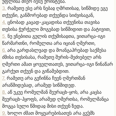
უფლისა მიერ იესუ ქრისტესა.
3
.
რამეთუ ესე არს ნებაჲ ღმრთისაჲ, სიწმიდე ეგე
თქუენი, განშორებად თქუენდა სიძვისაგან,
4
.
ცნობად კაცად-კაცადისა თქუენისა თავისა
თჳსისა ჭურჭელი მოგებად სიწმიდით და პატივით,
5
.
ნუ ვნებითა გულის თქუმისაჲთა, ვითარცა-იგი
წარმართნი, რომელთა არა იციან ღმერთი,
6
.
არა გარდასლვად და მოანგაჰრებად საქმესა
ძმისა თჳსისასა, რამეთუ შურის-მეძიებელ არს
ღმერთი ამათ ყოველთათჳს, ვითარცა-იგი წინაწარ
გარქუთ თქუენ და გიწამებდით.
7
.
რამეთუ არა გჳჩინნა ჩუენ ღმერთმან
არაწმიდებად, არამედ სიწმიდედ.
8
.
აწ უკუე რომელმან შეურაცხ-ყოს, არა კაცსა
შეურაცხ-ჰყოფს, არამედ ღმერთსა, რომელმანცა
მოგცა სული წმიდაჲ მისი თქუენ ზედა.
9
.
ხოლო ძმათ მოყუარებისათჳს არა გჳჴმს