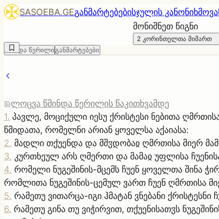
SASOEBA.GE
განმარტებები
სჯულის კანონი
ხმოვა
მონიშნეთ წიგნი
2 კორინთელთა მიმართ
წმინდა წერილი
განმარტებები
ლოცვა წმინდა წერილის წაკითხვამდე
1
.
პავლე, მოციქული იესუ ქრისტესი ნებითა ღმრთის
წმიდათა, რომელნი არიან ყოველსა აქაიასა:
2
.
მადლი თქუენდა და მშჳდობაჲ ღმრთისა მიერ მამის
3
.
კურთხეულ არს ღმერთი და მამაჲ უფლისა ჩუენისა
4
.
რომელი ნუგეშინის-მცემს ჩუენ ყოველთა შინა ჭი
რომლითა ნუგეშინის-ცემულ ვართ ჩუენ ღმრთისა მი
5
.
რამეთუ ვითარცა-იგი ჰმატან ვნებანი ქრისტესნი ჩ
6
.
რამეთუ გინა თუ ვიჭირვით, თქუენისათჳს ნუგეშინ