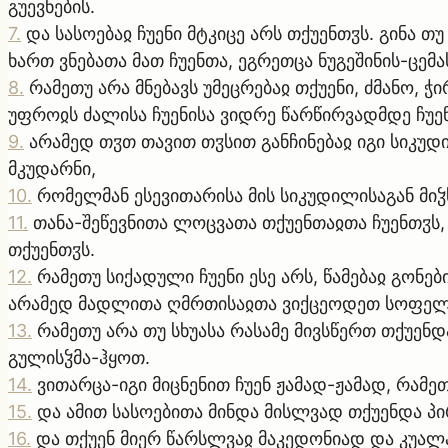
გუევნების.
7
.
და სასოებაჲ ჩუენი მტკიცე არს თქუენთჳს. გინა თ
ხართ ვნებათა მათ ჩუენთა, ეგრეთცა ნუგეშინის-ცემა
8
.
რამეთუ არა მნებავს უმეცრებაჲ თქუენი, ძმანო, ჭ
უფროჲს ძალისა ჩუენისა ვიდრე წარწირვადმდე ჩუე
9
.
არამედ თჳთ თავით თჳსით განჩინებაჲ იგი სიკუ
მკუდარნი,
10
.
რომელმან ესევითარისა მის სიკუდილისაგან მიჴს
11
.
თანა-შეწევნითა ლოცვათა თქუენთაჲთა ჩუენთჳს
თქუენთჳს.
12
.
რამეთუ სიქადული ჩუენი ესე არს, წამებაჲ გონ
არამედ მადლითა ღმრთისაჲთა ვიქცეოდეთ სოფელსა
13
.
რამეთუ არა თუ სხუასა რასამე მივსწერთ თქუე
გულისჴმა-ჰყოთ.
14
.
ვითარცა-იგი მიცნენით ჩუენ ჟამად-ჟამად, რამე
15
.
და ამით სასოებითა მინდა მისლვად თქუენდა პ
16
.
და თქუენ მიერ წარსლვაჲ მაკედონიად და კუალ