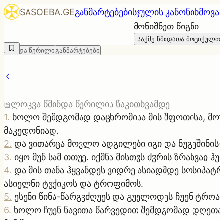
SASOEBA.GE
განმარტებები
სჯულის კანონი
ხმოვა
მონიშნეთ წიგნი
საქმე წმიდათა მოციქულთ
წმინდა წერილი
განმარტებები
ლოცვა წმინდა წერილის წაკითხვამდე
1
.
ხოლო შემდგომად დაცხრომისა მის შფოთისა, მოუწ
მაკედონიად.
2
.
და ვითარცა მოვლო ადგილები იგი და ნუგეშინის
3
.
იყო მუნ სამ თთუე. იქმნა მისთჳს ძჳრის ზრახვაჲ
4
.
და მის თანა ჰყვანდეს ვიდრე ასიადმდე სოსიპა
ასიელნი ტჳქიკოს და ტროფიმოს.
5
.
ესენი წინა-წარგჳძღუეს და გუელოდეს ჩუენ ტროა
6
.
ხოლო ჩუენ ნავითა წარვედით შემდგომად დღეთა 