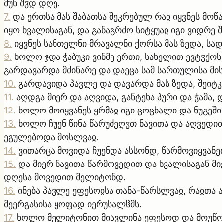
მუნ შჳდ დღე.
7
.
და ერთსა მას შაბათსა შეკრებულ რაჲ იყვნეს მო
იყო ხვალისაგან, და განაგრძო სიტყუაჲ იგი ვიდრე 
8
.
იყვნეს სანთელნი მრავალნი ქორსა მას ზედა, სად
9
.
ხოლო ჯდა ჭაბუკი ვინმე ერთი, სახელით ევტჳქოს
გარდავარდა მძინარე და დაეცა სამ სართულისა მის
10
.
გარდავიდა პავლე და დავარდა მას ზედა, შეიტკბ
11
.
აღდგა მიერ და აღვიდა, განტეხა პური და ჭამა,
12
.
ხოლო მოიყვანეს ყრმაჲ იგი ცოცხალი და ნუგეში
13
.
ხოლო ჩუენ წინა წარუძეღჳთ ნავითა და აღვედით
ეგულებოდა მოსლვაჲ.
14
.
ვითარცა მოვიდა ჩუენდა ასსონდ, წარმოვიყვან
15
.
და მიერ ნავითა წარმოვედით და ხვალისაგან მი
დღესა მოვედით მელიტონდ.
16
.
ინება პავლე ეფესოჲსა თანა-წარსლვაჲ, რაჲთა ა
მეერგასისა ყოფად იერუსალჱმს.
17
.
ხოლო მელიტონით მიავლინა ეფესოდ და მოუწოდ