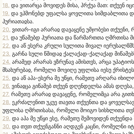
18
.
და ვითარცა მოვიდეს მისა, ჰრქუა მათ: თქუენ ი
19
.
და ვჰმონებდ უფალსა ყოვლითა სიმდაბლითა და
ჰურიათაჲსა.
20
.
ვითარ-იგი არარაჲ დავაყენე უმჯობესი თქუენი, 
21
.
და უწამებდ ჰურიათა და წარმართთა ღმრთისა მი
22
.
და აწ ესერა კრული სულითა მივალ იერუსალჱმს დ
23
.
გარნა სული წმიდაჲ ქალაქად-ქალაქად მიწამებს
24
.
არამედ არარას ვზრუნავ ამისთჳს, არცა უპატიოს
მსახურებაჲ, რომელი მოვიღე უფლისა იესუ ქრისტეს
25
.
და აწ აჰა-ესერა მე უწყი, რამეთუ არღარა იხ
26
.
ვინაჲცა გიწამებ თქუენ დღენდელსა ამას დღესა
27
.
რამეთუ არარაჲ დავაყენე, რომელიმცა არა გითხ
28
.
ეკრძალენით უკუე თავთა თქუენთა და ყოველსავ
უფლისა ღმრთისასა, რომელი მოიგო სისხლითა თჳ
29
.
და აჰა მე უწყი ესე, რამეთუ შემოვიდენ თქუენდ
30
.
და თჳთ თქუენგანნი აღდგენ კაცნი, რომელნი ი