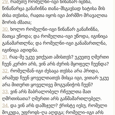
29
.
რამეთუ რომელნი-იგი წინაწარ იცნნა,
წინაწარცა განაჩინნა თანა-მსგავსად ხატისა მის
ძისა თჳსისა, რაჲთა იყოს იგი პირმშო მრავალთა
შორის ძმათა;
30
.
ხოლო რომელნი-იგი წინაწარ განაჩინნა,
მათცა უწოდა; და რომელთა-იგი უწოდა, იგინიცა
განამართლნა; და რომელნი-იგი განამართლნა,
იგინიცა ადიდნა.
31
.
რაჲ-მე უკუე ვთქუათ ამისთჳს? უკუეთუ ღმერთი
ჩუენ კერძო არს, ვინ არს ძჳრის მყოფელ ჩუენდა?
32
.
რომელმან-იგი ძესაცა თჳსსა არა ჰრიდა,
არამედ ჩუენ ყოველთათჳს მისცა იგი, ვითარ უკუე
არა მითურთ ყოველივე მოგუანიჭოს ჩუენ?
33
.
ვინ არს მაბრალობელ რჩეულთა მათ
ღმრთისათა? ღმერთი არს განმამართლებელ.
34
.
და ვინ არს დამსჯელ? ქრისტე იესუ, რომელი
მოკუდა, უფროჲს-ღა აღდგა; რომელი-იგი არს